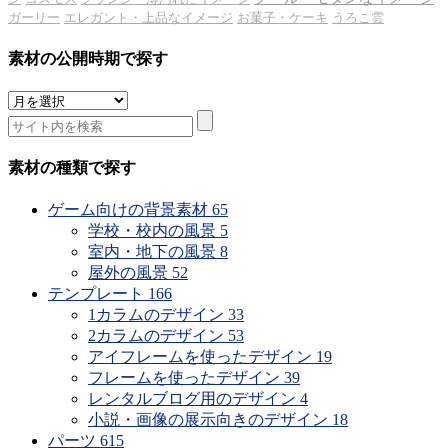
ガーリー
エレガント・上品なイメージ
お菓子・ケーキ
うろこ雲
素材の公開時期で探す
素
材
の
公
素材の種類で探す
開
時
ゲーム向けの背景素材
65
期
学校・校内の風景
5
で
室内・地下の風景
8
探
屋外の風景
52
す
テンプレート
166
1カラムのデザイン
33
2カラムのデザイン
53
アイフレームを使ったデザイン
19
フレームを使ったデザイン
39
レンタルブログ用のデザイン
4
小説・画像の展示向きのデザイン
18
パーツ
615