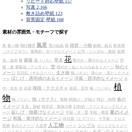
リピート対応壁紙
157
写真
2,166
敷き詰め壁紙
123
背景固定 壁紙
168
素材の雰囲気・モチーフで探す
風景
雑貨・小物
鳥
食べ物
飛行機雲
雪の結晶
雨
鉱物・鉱石
酔芙蓉
（スイフヨウ）
退廃的・ダークなイメージ
記号・シンボル・家紋
血飛
花
薔薇
草木
沫・血痕
蝶
蓮（ハス）
艶やか・雅やかなイメージ
羽
空
秋のイ
根・翼
紫陽花（アジサイ）
穏やか・ぬくもりのあるイメージ
メージ
生き物
百日紅（サルスベリ）
猫（ネコ）
清らか・凛としたイメ
涼しげ・透明感のあるイメージ
洋風・西洋的なイメージ
ージ
水
植
模様・テクスチャ
中・水生
水
武器
楽器・音符
椿（ツバキ）
物
桜（サクラ）
春の
梅（ウメ）
果物
朝焼け・夕焼け
時計・時間
イメージ
文具・画材
彼岸花・曼珠沙華
幻想的・ファンタジックなイメ
夏のイメ
寂しげ・物憂げなイメージ
ージ
宇宙・月・星
学校・教室
ージ
和風・東洋的なイメージ
向日葵（ヒマワリ）
十字架・クロス
人工物
シンプル
医療
冬のイメージ
入道雲
ハート
ゴシックなイメー
クール・モダンなイメージ
ジ
コスモス
グランジ・薄汚れたイメージ