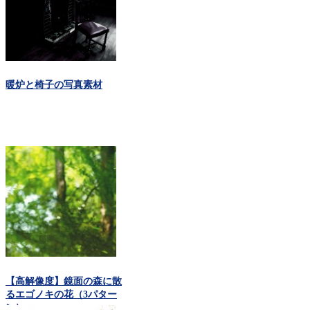
暖炉と椅子の写真素材
【高解像度】鏡面の森に散
るエゴノキの花（3パター
ン）