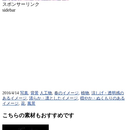
スポンサーリンク
sidebar
2016/4/14
写真
,
背景
人工物
,
春のイメージ
,
植物
,
涼しげ・透明感の
あるイメージ
,
清らか・凛としたイメージ
,
穏やか・ぬくもりのある
イメージ
,
花
,
風景
こちらの素材もおすすめです