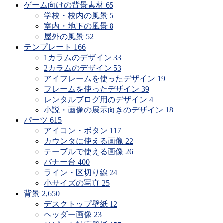
ゲーム向けの背景素材
65
学校・校内の風景
5
室内・地下の風景
8
屋外の風景
52
テンプレート
166
1カラムのデザイン
33
2カラムのデザイン
53
アイフレームを使ったデザイン
19
フレームを使ったデザイン
39
レンタルブログ用のデザイン
4
小説・画像の展示向きのデザイン
18
パーツ
615
アイコン・ボタン
117
カウンタに使える画像
22
テーブルで使える画像
26
バナー台
400
ライン・区切り線
24
小サイズの写真
25
背景
2,650
デスクトップ壁紙
12
ヘッダー画像
23