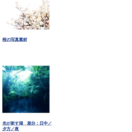
桜の写真素材
光が射す湖 差分：日中／
夕方／夜