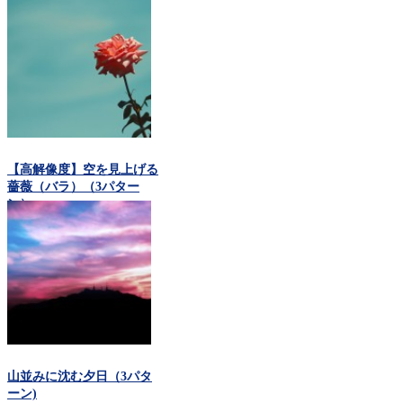
【高解像度】空を見上げる
薔薇（バラ）（3パター
ン）
山並みに沈む夕日（3パタ
ーン)