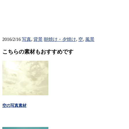
2016/2/16
写真
,
背景
朝焼け・夕焼け
,
空
,
風景
こちらの素材もおすすめです
空の写真素材