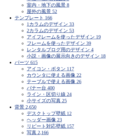
室内・地下の風景
8
屋外の風景
52
テンプレート
166
1カラムのデザイン
33
2カラムのデザイン
53
アイフレームを使ったデザイン
19
フレームを使ったデザイン
39
レンタルブログ用のデザイン
4
小説・画像の展示向きのデザイン
18
パーツ
615
アイコン・ボタン
117
カウンタに使える画像
22
テーブルで使える画像
26
バナー台
400
ライン・区切り線
24
小サイズの写真
25
背景
2,650
デスクトップ壁紙
12
ヘッダー画像
23
リピート対応壁紙
157
写真
2,166