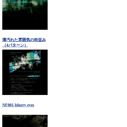
薄汚れた雰囲気の街並み
（4パターン）
NF001-blurry eyes