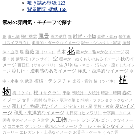
敷き詰め壁紙
123
背景固定 壁紙
168
素材の雰囲気・モチーフで探す
風景
雑貨・小物
鳥
食べ物
飛行機雲
雪の結晶
雨
鉱物・鉱石
酔芙蓉
（スイフヨウ）
退廃的・ダークなイメージ
記号・シンボル・家紋
血飛
花
薔薇
草木
沫・血痕
蝶
蓮（ハス）
艶やか・雅やかなイメージ
羽
空
秋のイ
根・翼
紫陽花（アジサイ）
穏やか・ぬくもりのあるイメージ
メージ
生き物
百日紅（サルスベリ）
猫（ネコ）
清らか・凛としたイメ
涼しげ・透明感のあるイメージ
洋風・西洋的なイメージ
ージ
水
植
模様・テクスチャ
中・水生
水
武器
楽器・音符
椿（ツバキ）
物
桜（サクラ）
春の
梅（ウメ）
果物
朝焼け・夕焼け
時計・時間
イメージ
文具・画材
彼岸花・曼珠沙華
幻想的・ファンタジックなイメ
夏のイメ
寂しげ・物憂げなイメージ
ージ
宇宙・月・星
学校・教室
ージ
和風・東洋的なイメージ
向日葵（ヒマワリ）
十字架・クロス
人工物
シンプル
医療
冬のイメージ
入道雲
ハート
ゴシックなイメー
クール・モダンなイメージ
ジ
コスモス
グランジ・薄汚れたイメージ
ガーリー
エレガント・上品なイメージ
お菓子・ケーキ
うろこ雲