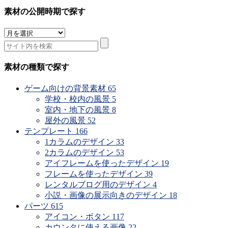
素材の公開時期で探す
素
材
の
公
素材の種類で探す
開
時
ゲーム向けの背景素材
65
期
学校・校内の風景
5
で
室内・地下の風景
8
探
屋外の風景
52
す
テンプレート
166
1カラムのデザイン
33
2カラムのデザイン
53
アイフレームを使ったデザイン
19
フレームを使ったデザイン
39
レンタルブログ用のデザイン
4
小説・画像の展示向きのデザイン
18
パーツ
615
アイコン・ボタン
117
カウンタに使える画像
22