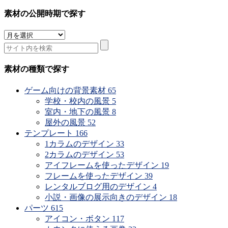
素材の公開時期で探す
素
材
の
公
素材の種類で探す
開
時
ゲーム向けの背景素材
65
期
学校・校内の風景
5
で
室内・地下の風景
8
探
屋外の風景
52
す
テンプレート
166
1カラムのデザイン
33
2カラムのデザイン
53
アイフレームを使ったデザイン
19
フレームを使ったデザイン
39
レンタルブログ用のデザイン
4
小説・画像の展示向きのデザイン
18
パーツ
615
アイコン・ボタン
117