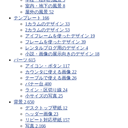
室内・地下の風景
8
屋外の風景
52
テンプレート
166
1カラムのデザイン
33
2カラムのデザイン
53
アイフレームを使ったデザイン
19
フレームを使ったデザイン
39
レンタルブログ用のデザイン
4
小説・画像の展示向きのデザイン
18
パーツ
615
アイコン・ボタン
117
カウンタに使える画像
22
テーブルで使える画像
26
バナー台
400
ライン・区切り線
24
小サイズの写真
25
背景
2,650
デスクトップ壁紙
12
ヘッダー画像
23
リピート対応壁紙
157
写真
2,166