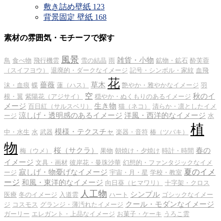
敷き詰め壁紙
123
背景固定 壁紙
168
素材の雰囲気・モチーフで探す
風景
雑貨・小物
鳥
食べ物
飛行機雲
雪の結晶
雨
鉱物・鉱石
酔芙蓉
（スイフヨウ）
退廃的・ダークなイメージ
記号・シンボル・家紋
血飛
花
薔薇
草木
沫・血痕
蝶
蓮（ハス）
艶やか・雅やかなイメージ
羽
空
秋のイ
根・翼
紫陽花（アジサイ）
穏やか・ぬくもりのあるイメージ
メージ
生き物
百日紅（サルスベリ）
猫（ネコ）
清らか・凛としたイメ
涼しげ・透明感のあるイメージ
洋風・西洋的なイメージ
ージ
水
植
模様・テクスチャ
中・水生
水
武器
楽器・音符
椿（ツバキ）
物
桜（サクラ）
春の
梅（ウメ）
果物
朝焼け・夕焼け
時計・時間
イメージ
文具・画材
彼岸花・曼珠沙華
幻想的・ファンタジックなイメ
夏のイメ
寂しげ・物憂げなイメージ
ージ
宇宙・月・星
学校・教室
ージ
和風・東洋的なイメージ
向日葵（ヒマワリ）
十字架・クロス
人工物
シンプル
医療
冬のイメージ
入道雲
ハート
ゴシックなイメー
クール・モダンなイメージ
ジ
コスモス
グランジ・薄汚れたイメージ
ガーリー
エレガント・上品なイメージ
お菓子・ケーキ
うろこ雲