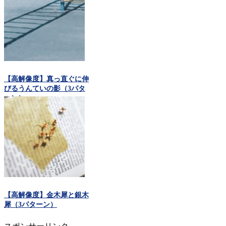
【高解像度】真っ直ぐに伸
びるうんていの影（3パタ
ーン）
【高解像度】金木犀と銀木
犀（3パターン）