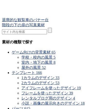
退廃的な観覧車のバナー台
階段の下の扉の写真素材
素材の種類で探す
ゲーム向けの背景素材
65
学校・校内の風景
5
室内・地下の風景
8
屋外の風景
52
テンプレート
166
1カラムのデザイン
33
2カラムのデザイン
53
アイフレームを使ったデザイン
19
フレームを使ったデザイン
39
レンタルブログ用のデザイン
4
小説・画像の展示向きのデザイン
18
パーツ
615