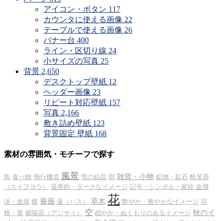
アイコン・ボタン
117
カウンタに使える画像
22
テーブルで使える画像
26
バナー台
400
ライン・区切り線
24
小サイズの写真
25
背景
2,650
デスクトップ壁紙
12
ヘッダー画像
23
リピート対応壁紙
157
写真
2,166
敷き詰め壁紙
123
背景固定 壁紙
168
素材の雰囲気・モチーフで探す
風景
雑貨・小物
鳥
食べ物
飛行機雲
雪の結晶
雨
鉱物・鉱石
酔芙蓉
（スイフヨウ）
退廃的・ダークなイメージ
記号・シンボル・家紋
血飛
花
薔薇
草木
沫・血痕
蝶
蓮（ハス）
艶やか・雅やかなイメージ
羽
空
秋のイ
根・翼
紫陽花（アジサイ）
穏やか・ぬくもりのあるイメージ