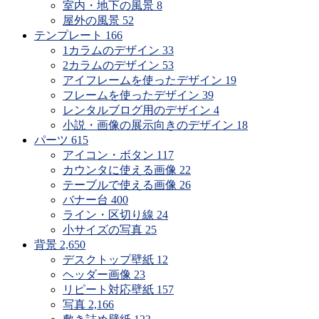
で
室内・地下の風景
8
探
屋外の風景
52
す
テンプレート
166
1カラムのデザイン
33
2カラムのデザイン
53
アイフレームを使ったデザイン
19
フレームを使ったデザイン
39
レンタルブログ用のデザイン
4
小説・画像の展示向きのデザイン
18
パーツ
615
アイコン・ボタン
117
カウンタに使える画像
22
テーブルで使える画像
26
バナー台
400
ライン・区切り線
24
小サイズの写真
25
背景
2,650
デスクトップ壁紙
12
ヘッダー画像
23
リピート対応壁紙
157
写真
2,166