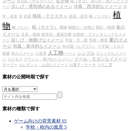
メージ
生き物
百日紅（サルスベリ）
猫（ネコ）
清らか・凛としたイメ
涼しげ・透明感のあるイメージ
洋風・西洋的なイメージ
ージ
水
植
模様・テクスチャ
中・水生
水
武器
楽器・音符
椿（ツバキ）
物
桜（サクラ）
春の
梅（ウメ）
果物
朝焼け・夕焼け
時計・時間
イメージ
文具・画材
彼岸花・曼珠沙華
幻想的・ファンタジックなイメ
夏のイメ
寂しげ・物憂げなイメージ
ージ
宇宙・月・星
学校・教室
ージ
和風・東洋的なイメージ
向日葵（ヒマワリ）
十字架・クロス
人工物
シンプル
医療
冬のイメージ
入道雲
ハート
ゴシックなイメー
クール・モダンなイメージ
ジ
コスモス
グランジ・薄汚れたイメージ
ガーリー
エレガント・上品なイメージ
お菓子・ケーキ
うろこ雲
素材の公開時期で探す
素
材
の
公
素材の種類で探す
開
時
ゲーム向けの背景素材
65
期
学校・校内の風景
5