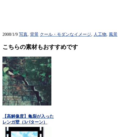
2008/1/9
写真
,
背景
クール・モダンなイメージ
,
人工物
,
風景
こちらの素材もおすすめです
【高解像度】亀裂が入った
レンガ壁（3パターン）