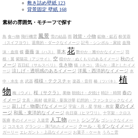
敷き詰め壁紙
123
背景固定 壁紙
168
素材の雰囲気・モチーフで探す
風景
雑貨・小物
鳥
食べ物
飛行機雲
雪の結晶
雨
鉱物・鉱石
酔芙蓉
（スイフヨウ）
退廃的・ダークなイメージ
記号・シンボル・家紋
血飛
花
薔薇
草木
沫・血痕
蝶
蓮（ハス）
艶やか・雅やかなイメージ
羽
空
秋のイ
根・翼
紫陽花（アジサイ）
穏やか・ぬくもりのあるイメージ
メージ
生き物
百日紅（サルスベリ）
猫（ネコ）
清らか・凛としたイメ
涼しげ・透明感のあるイメージ
洋風・西洋的なイメージ
ージ
水
植
模様・テクスチャ
中・水生
水
武器
楽器・音符
椿（ツバキ）
物
桜（サクラ）
春の
梅（ウメ）
果物
朝焼け・夕焼け
時計・時間
イメージ
文具・画材
彼岸花・曼珠沙華
幻想的・ファンタジックなイメ
夏のイメ
寂しげ・物憂げなイメージ
ージ
宇宙・月・星
学校・教室
ージ
和風・東洋的なイメージ
向日葵（ヒマワリ）
十字架・クロス
人工物
シンプル
医療
冬のイメージ
入道雲
ハート
ゴシックなイメー
クール・モダンなイメージ
ジ
コスモス
グランジ・薄汚れたイメージ
ガーリー
エレガント・上品なイメージ
お菓子・ケーキ
うろこ雲