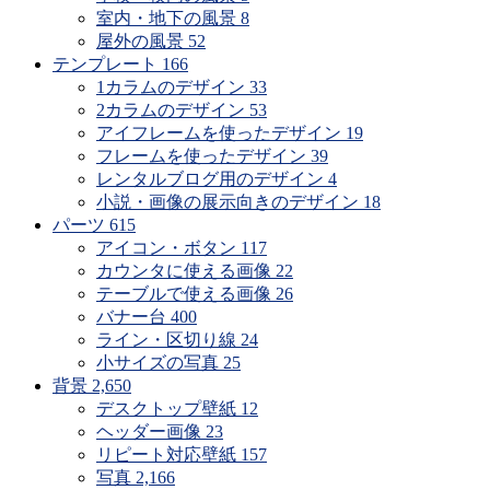
室内・地下の風景
8
屋外の風景
52
テンプレート
166
1カラムのデザイン
33
2カラムのデザイン
53
アイフレームを使ったデザイン
19
フレームを使ったデザイン
39
レンタルブログ用のデザイン
4
小説・画像の展示向きのデザイン
18
パーツ
615
アイコン・ボタン
117
カウンタに使える画像
22
テーブルで使える画像
26
バナー台
400
ライン・区切り線
24
小サイズの写真
25
背景
2,650
デスクトップ壁紙
12
ヘッダー画像
23
リピート対応壁紙
157
写真
2,166