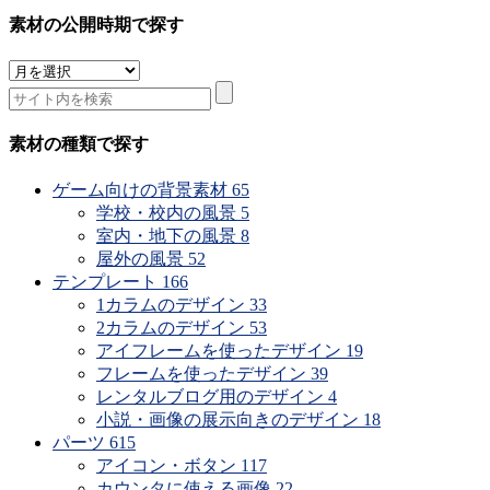
素材の公開時期で探す
素
材
の
公
素材の種類で探す
開
時
ゲーム向けの背景素材
65
期
学校・校内の風景
5
で
室内・地下の風景
8
探
屋外の風景
52
す
テンプレート
166
1カラムのデザイン
33
2カラムのデザイン
53
アイフレームを使ったデザイン
19
フレームを使ったデザイン
39
レンタルブログ用のデザイン
4
小説・画像の展示向きのデザイン
18
パーツ
615
アイコン・ボタン
117
カウンタに使える画像
22