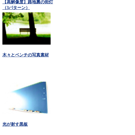
【高解像度】路地裏の街灯
（3パターン）
木々とベンチの写真素材
光が射す黒板