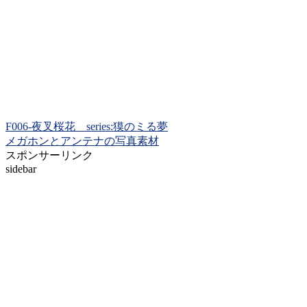
F006-夜叉桜花 series:獏のミる夢
メガホンとアンテナの写真素材
スポンサーリンク
sidebar