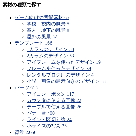
素材の種類で探す
ゲーム向けの背景素材
65
学校・校内の風景
5
室内・地下の風景
8
屋外の風景
52
テンプレート
166
1カラムのデザイン
33
2カラムのデザイン
53
アイフレームを使ったデザイン
19
フレームを使ったデザイン
39
レンタルブログ用のデザイン
4
小説・画像の展示向きのデザイン
18
パーツ
615
アイコン・ボタン
117
カウンタに使える画像
22
テーブルで使える画像
26
バナー台
400
ライン・区切り線
24
小サイズの写真
25
背景
2,650