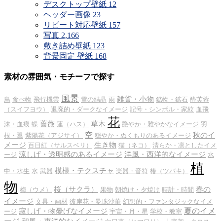
デスクトップ壁紙
12
ヘッダー画像
23
リピート対応壁紙
157
写真
2,166
敷き詰め壁紙
123
背景固定 壁紙
168
素材の雰囲気・モチーフで探す
風景
雑貨・小物
鳥
食べ物
飛行機雲
雪の結晶
雨
鉱物・鉱石
酔芙蓉
（スイフヨウ）
退廃的・ダークなイメージ
記号・シンボル・家紋
血飛
花
薔薇
草木
沫・血痕
蝶
蓮（ハス）
艶やか・雅やかなイメージ
羽
空
秋のイ
根・翼
紫陽花（アジサイ）
穏やか・ぬくもりのあるイメージ
メージ
生き物
百日紅（サルスベリ）
猫（ネコ）
清らか・凛としたイメ
涼しげ・透明感のあるイメージ
洋風・西洋的なイメージ
ージ
水
植
模様・テクスチャ
中・水生
水
武器
楽器・音符
椿（ツバキ）
物
桜（サクラ）
春の
梅（ウメ）
果物
朝焼け・夕焼け
時計・時間
イメージ
文具・画材
彼岸花・曼珠沙華
幻想的・ファンタジックなイメ
夏のイメ
寂しげ・物憂げなイメージ
ージ
宇宙・月・星
学校・教室