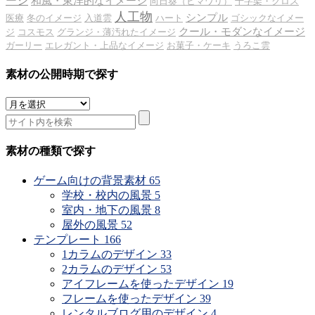
ージ
和風・東洋的なイメージ
向日葵（ヒマワリ）
十字架・クロス
人工物
シンプル
医療
冬のイメージ
入道雲
ハート
ゴシックなイメー
クール・モダンなイメージ
ジ
コスモス
グランジ・薄汚れたイメージ
ガーリー
エレガント・上品なイメージ
お菓子・ケーキ
うろこ雲
素材の公開時期で探す
素
材
の
公
素材の種類で探す
開
時
ゲーム向けの背景素材
65
期
学校・校内の風景
5
で
室内・地下の風景
8
探
屋外の風景
52
す
テンプレート
166
1カラムのデザイン
33
2カラムのデザイン
53
アイフレームを使ったデザイン
19
フレームを使ったデザイン
39
レンタルブログ用のデザイン
4