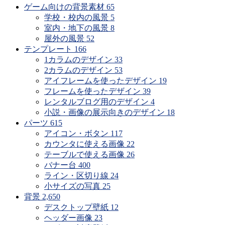
ゲーム向けの背景素材
65
学校・校内の風景
5
室内・地下の風景
8
屋外の風景
52
テンプレート
166
1カラムのデザイン
33
2カラムのデザイン
53
アイフレームを使ったデザイン
19
フレームを使ったデザイン
39
レンタルブログ用のデザイン
4
小説・画像の展示向きのデザイン
18
パーツ
615
アイコン・ボタン
117
カウンタに使える画像
22
テーブルで使える画像
26
バナー台
400
ライン・区切り線
24
小サイズの写真
25
背景
2,650
デスクトップ壁紙
12
ヘッダー画像
23