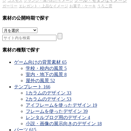
クール・モダンなイメージ
ジ
コスモス
グランジ・薄汚れたイメージ
ガーリー
エレガント・上品なイメージ
お菓子・ケーキ
うろこ雲
素材の公開時期で探す
素
材
の
公
素材の種類で探す
開
時
ゲーム向けの背景素材
65
期
学校・校内の風景
5
で
室内・地下の風景
8
探
屋外の風景
52
す
テンプレート
166
1カラムのデザイン
33
2カラムのデザイン
53
アイフレームを使ったデザイン
19
フレームを使ったデザイン
39
レンタルブログ用のデザイン
4
小説・画像の展示向きのデザイン
18
パーツ
615