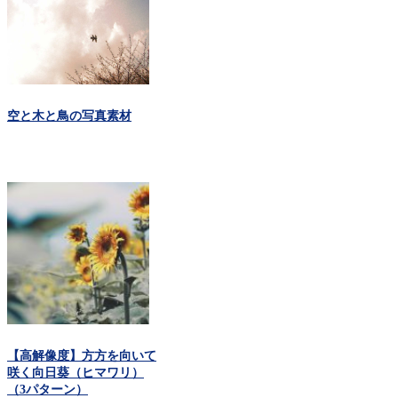
空と木と鳥の写真素材
【高解像度】方方を向いて
咲く向日葵（ヒマワリ）
（3パターン）