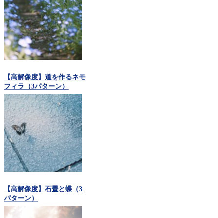
【高解像度】道を作るネモ
フィラ（3パターン）
【高解像度】石畳と蝶（3
パターン）