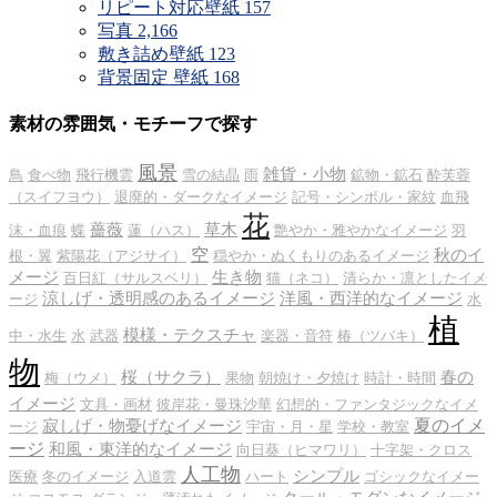
リピート対応壁紙
157
写真
2,166
敷き詰め壁紙
123
背景固定 壁紙
168
素材の雰囲気・モチーフで探す
風景
雑貨・小物
鳥
食べ物
飛行機雲
雪の結晶
雨
鉱物・鉱石
酔芙蓉
（スイフヨウ）
退廃的・ダークなイメージ
記号・シンボル・家紋
血飛
花
薔薇
草木
沫・血痕
蝶
蓮（ハス）
艶やか・雅やかなイメージ
羽
空
秋のイ
根・翼
紫陽花（アジサイ）
穏やか・ぬくもりのあるイメージ
メージ
生き物
百日紅（サルスベリ）
猫（ネコ）
清らか・凛としたイメ
涼しげ・透明感のあるイメージ
洋風・西洋的なイメージ
ージ
水
植
模様・テクスチャ
中・水生
水
武器
楽器・音符
椿（ツバキ）
物
桜（サクラ）
春の
梅（ウメ）
果物
朝焼け・夕焼け
時計・時間
イメージ
文具・画材
彼岸花・曼珠沙華
幻想的・ファンタジックなイメ
夏のイメ
寂しげ・物憂げなイメージ
ージ
宇宙・月・星
学校・教室
ージ
和風・東洋的なイメージ
向日葵（ヒマワリ）
十字架・クロス
人工物
シンプル
医療
冬のイメージ
入道雲
ハート
ゴシックなイメー