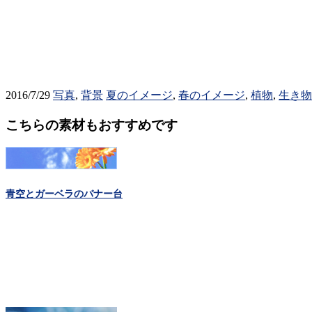
2016/7/29
写真
,
背景
夏のイメージ
,
春のイメージ
,
植物
,
生き物
こちらの素材もおすすめです
青空とガーベラのバナー台