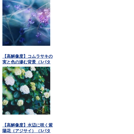
【高解像度】コムラサキの
実と色の滲む背景（3パタ
ーン）
【高解像度】水辺に咲く紫
陽花（アジサイ）（3パタ