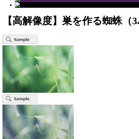
【高解像度】巣を作る蜘蛛（3