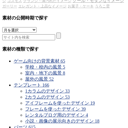
クール・モダンなイメージ
ジ
コスモス
グランジ・薄汚れたイメージ
ガーリー
エレガント・上品なイメージ
お菓子・ケーキ
うろこ雲
素材の公開時期で探す
素
材
の
公
素材の種類で探す
開
時
ゲーム向けの背景素材
65
期
学校・校内の風景
5
で
室内・地下の風景
8
探
屋外の風景
52
す
テンプレート
166
1カラムのデザイン
33
2カラムのデザイン
53
アイフレームを使ったデザイン
19
フレームを使ったデザイン
39
レンタルブログ用のデザイン
4
小説・画像の展示向きのデザイン
18
パーツ
615