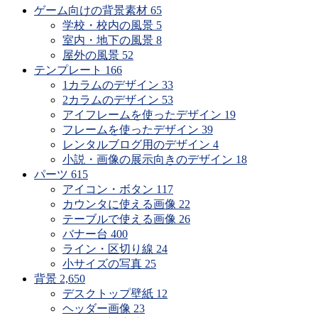
ゲーム向けの背景素材
65
学校・校内の風景
5
室内・地下の風景
8
屋外の風景
52
テンプレート
166
1カラムのデザイン
33
2カラムのデザイン
53
アイフレームを使ったデザイン
19
フレームを使ったデザイン
39
レンタルブログ用のデザイン
4
小説・画像の展示向きのデザイン
18
パーツ
615
アイコン・ボタン
117
カウンタに使える画像
22
テーブルで使える画像
26
バナー台
400
ライン・区切り線
24
小サイズの写真
25
背景
2,650
デスクトップ壁紙
12
ヘッダー画像
23