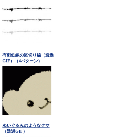
有刺鉄線の区切り線（透過
GIF）（4パターン）
ぬいぐるみのようなクマ
（透過GIF）