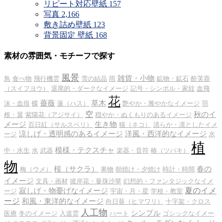
リピート対応壁紙
157
写真
2,166
敷き詰め壁紙
123
背景固定 壁紙
168
素材の雰囲気・モチーフで探す
風景
雑貨・小物
鳥
食べ物
飛行機雲
雪の結晶
雨
鉱物・鉱石
酔芙蓉
（スイフヨウ）
退廃的・ダークなイメージ
記号・シンボル・家紋
血飛
花
薔薇
草木
沫・血痕
蝶
蓮（ハス）
艶やか・雅やかなイメージ
羽
空
秋のイ
根・翼
紫陽花（アジサイ）
穏やか・ぬくもりのあるイメージ
メージ
生き物
百日紅（サルスベリ）
猫（ネコ）
清らか・凛としたイメ
涼しげ・透明感のあるイメージ
洋風・西洋的なイメージ
ージ
水
植
模様・テクスチャ
中・水生
水
武器
楽器・音符
椿（ツバキ）
物
桜（サクラ）
春の
梅（ウメ）
果物
朝焼け・夕焼け
時計・時間
イメージ
文具・画材
彼岸花・曼珠沙華
幻想的・ファンタジックなイメ
夏のイメ
寂しげ・物憂げなイメージ
ージ
宇宙・月・星
学校・教室
ージ
和風・東洋的なイメージ
向日葵（ヒマワリ）
十字架・クロス
人工物
シンプル
医療
冬のイメージ
入道雲
ハート
ゴシックなイメー