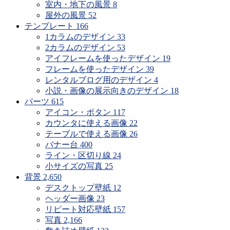
で
室内・地下の風景
8
探
屋外の風景
52
す
テンプレート
166
1カラムのデザイン
33
2カラムのデザイン
53
アイフレームを使ったデザイン
19
フレームを使ったデザイン
39
レンタルブログ用のデザイン
4
小説・画像の展示向きのデザイン
18
パーツ
615
アイコン・ボタン
117
カウンタに使える画像
22
テーブルで使える画像
26
バナー台
400
ライン・区切り線
24
小サイズの写真
25
背景
2,650
デスクトップ壁紙
12
ヘッダー画像
23
リピート対応壁紙
157
写真
2,166