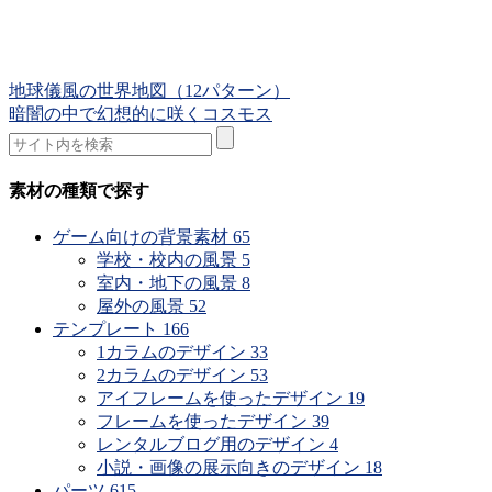
地球儀風の世界地図（12パターン）
暗闇の中で幻想的に咲くコスモス
素材の種類で探す
ゲーム向けの背景素材
65
学校・校内の風景
5
室内・地下の風景
8
屋外の風景
52
テンプレート
166
1カラムのデザイン
33
2カラムのデザイン
53
アイフレームを使ったデザイン
19
フレームを使ったデザイン
39
レンタルブログ用のデザイン
4
小説・画像の展示向きのデザイン
18
パーツ
615