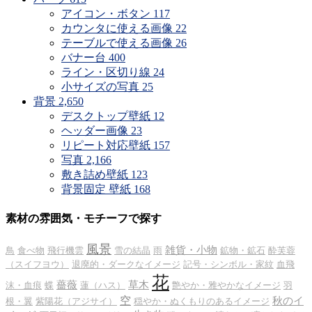
アイコン・ボタン
117
カウンタに使える画像
22
テーブルで使える画像
26
バナー台
400
ライン・区切り線
24
小サイズの写真
25
背景
2,650
デスクトップ壁紙
12
ヘッダー画像
23
リピート対応壁紙
157
写真
2,166
敷き詰め壁紙
123
背景固定 壁紙
168
素材の雰囲気・モチーフで探す
風景
雑貨・小物
鳥
食べ物
飛行機雲
雪の結晶
雨
鉱物・鉱石
酔芙蓉
（スイフヨウ）
退廃的・ダークなイメージ
記号・シンボル・家紋
血飛
花
薔薇
草木
沫・血痕
蝶
蓮（ハス）
艶やか・雅やかなイメージ
羽
空
秋のイ
根・翼
紫陽花（アジサイ）
穏やか・ぬくもりのあるイメージ