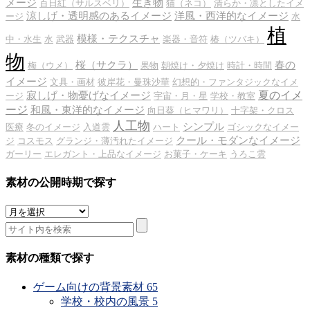
メージ
生き物
百日紅（サルスベリ）
猫（ネコ）
清らか・凛としたイメ
涼しげ・透明感のあるイメージ
洋風・西洋的なイメージ
ージ
水
植
模様・テクスチャ
中・水生
水
武器
楽器・音符
椿（ツバキ）
物
桜（サクラ）
春の
梅（ウメ）
果物
朝焼け・夕焼け
時計・時間
イメージ
文具・画材
彼岸花・曼珠沙華
幻想的・ファンタジックなイメ
夏のイメ
寂しげ・物憂げなイメージ
ージ
宇宙・月・星
学校・教室
ージ
和風・東洋的なイメージ
向日葵（ヒマワリ）
十字架・クロス
人工物
シンプル
医療
冬のイメージ
入道雲
ハート
ゴシックなイメー
クール・モダンなイメージ
ジ
コスモス
グランジ・薄汚れたイメージ
ガーリー
エレガント・上品なイメージ
お菓子・ケーキ
うろこ雲
素材の公開時期で探す
素
材
の
公
素材の種類で探す
開
時
ゲーム向けの背景素材
65
期
学校・校内の風景
5