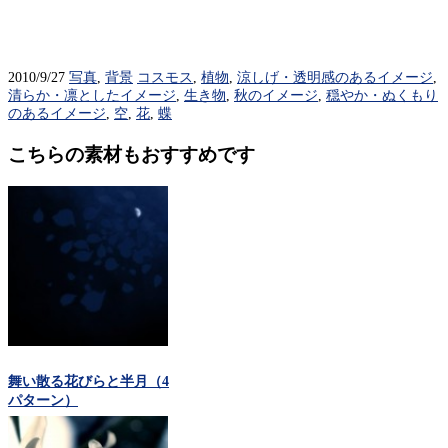
2010/9/27
写真
,
背景
コスモス
,
植物
,
涼しげ・透明感のあるイメージ
,
清らか・凛としたイメージ
,
生き物
,
秋のイメージ
,
穏やか・ぬくもり
のあるイメージ
,
空
,
花
,
蝶
こちらの素材もおすすめです
舞い散る花びらと半月（4
パターン）