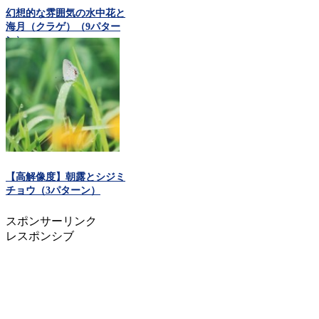
幻想的な雰囲気の水中花と
海月（クラゲ）（9パター
ン）
【高解像度】朝露とシジミ
チョウ（3パターン）
スポンサーリンク
レスポンシブ