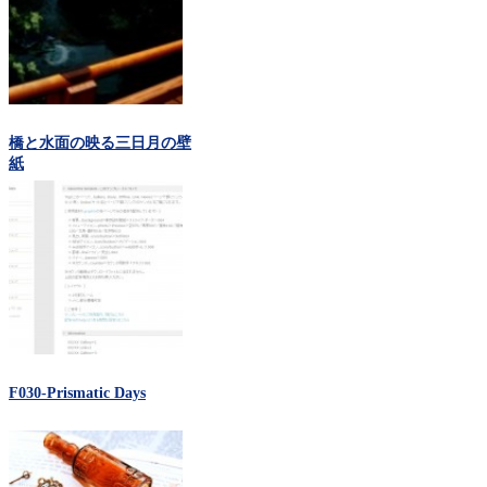
橋と水面の映る三日月の壁
紙
F030-Prismatic Days