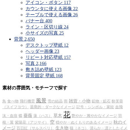
アイコン・ボタン
117
カウンタに使える画像
22
テーブルで使える画像
26
バナー台
400
ライン・区切り線
24
小サイズの写真
25
背景
2,650
デスクトップ壁紙
12
ヘッダー画像
23
リピート対応壁紙
157
写真
2,166
敷き詰め壁紙
123
背景固定 壁紙
168
素材の雰囲気・モチーフで探す
風景
雑貨・小物
鳥
食べ物
飛行機雲
雪の結晶
雨
鉱物・鉱石
酔芙蓉
（スイフヨウ）
退廃的・ダークなイメージ
記号・シンボル・家紋
血飛
花
薔薇
草木
沫・血痕
蝶
蓮（ハス）
艶やか・雅やかなイメージ
羽
空
秋のイ
根・翼
紫陽花（アジサイ）
穏やか・ぬくもりのあるイメージ
メージ
生き物
百日紅（サルスベリ）
猫（ネコ）
清らか・凛としたイメ