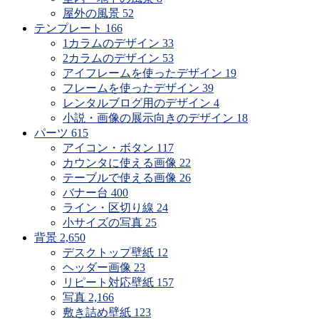
探
屋外の風景
52
す
テンプレート
166
1カラムのデザイン
33
2カラムのデザイン
53
アイフレームを使ったデザイン
19
フレームを使ったデザイン
39
レンタルブログ用のデザイン
4
小説・画像の展示向きのデザイン
18
パーツ
615
アイコン・ボタン
117
カウンタに使える画像
22
テーブルで使える画像
26
バナー台
400
ライン・区切り線
24
小サイズの写真
25
背景
2,650
デスクトップ壁紙
12
ヘッダー画像
23
リピート対応壁紙
157
写真
2,166
敷き詰め壁紙
123