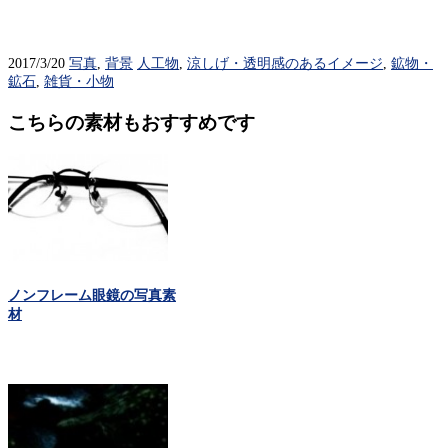
2017/3/20
写真
,
背景
人工物
,
涼しげ・透明感のあるイメージ
,
鉱物・
鉱石
,
雑貨・小物
こちらの素材もおすすめです
ノンフレーム眼鏡の写真素
材