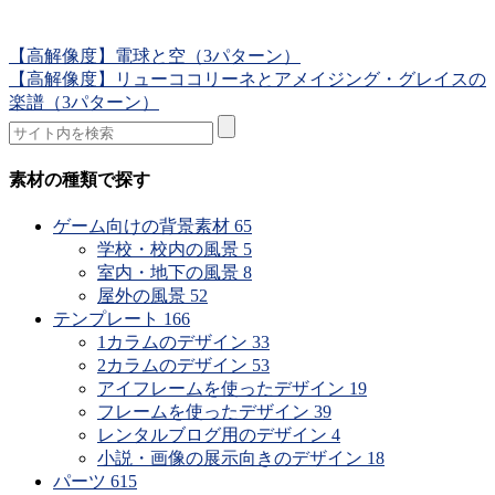
【高解像度】電球と空（3パターン）
【高解像度】リューココリーネとアメイジング・グレイスの
楽譜（3パターン）
素材の種類で探す
ゲーム向けの背景素材
65
学校・校内の風景
5
室内・地下の風景
8
屋外の風景
52
テンプレート
166
1カラムのデザイン
33
2カラムのデザイン
53
アイフレームを使ったデザイン
19
フレームを使ったデザイン
39
レンタルブログ用のデザイン
4
小説・画像の展示向きのデザイン
18
パーツ
615