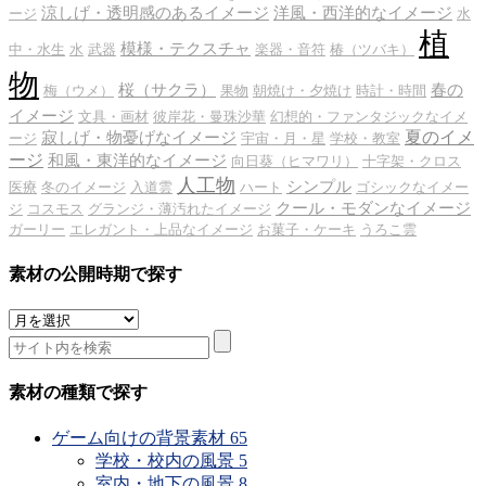
涼しげ・透明感のあるイメージ
洋風・西洋的なイメージ
ージ
水
植
模様・テクスチャ
中・水生
水
武器
楽器・音符
椿（ツバキ）
物
桜（サクラ）
春の
梅（ウメ）
果物
朝焼け・夕焼け
時計・時間
イメージ
文具・画材
彼岸花・曼珠沙華
幻想的・ファンタジックなイメ
夏のイメ
寂しげ・物憂げなイメージ
ージ
宇宙・月・星
学校・教室
ージ
和風・東洋的なイメージ
向日葵（ヒマワリ）
十字架・クロス
人工物
シンプル
医療
冬のイメージ
入道雲
ハート
ゴシックなイメー
クール・モダンなイメージ
ジ
コスモス
グランジ・薄汚れたイメージ
ガーリー
エレガント・上品なイメージ
お菓子・ケーキ
うろこ雲
素材の公開時期で探す
素
材
の
公
素材の種類で探す
開
時
ゲーム向けの背景素材
65
期
学校・校内の風景
5
で
室内・地下の風景
8