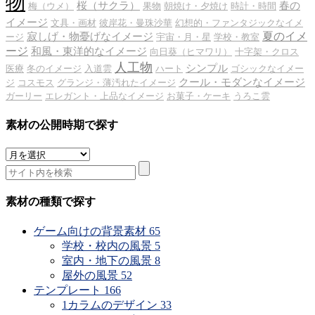
物
桜（サクラ）
春の
梅（ウメ）
果物
朝焼け・夕焼け
時計・時間
イメージ
文具・画材
彼岸花・曼珠沙華
幻想的・ファンタジックなイメ
夏のイメ
寂しげ・物憂げなイメージ
ージ
宇宙・月・星
学校・教室
ージ
和風・東洋的なイメージ
向日葵（ヒマワリ）
十字架・クロス
人工物
シンプル
医療
冬のイメージ
入道雲
ハート
ゴシックなイメー
クール・モダンなイメージ
ジ
コスモス
グランジ・薄汚れたイメージ
ガーリー
エレガント・上品なイメージ
お菓子・ケーキ
うろこ雲
素材の公開時期で探す
素
材
の
公
素材の種類で探す
開
時
ゲーム向けの背景素材
65
期
学校・校内の風景
5
で
室内・地下の風景
8
探
屋外の風景
52
す
テンプレート
166
1カラムのデザイン
33