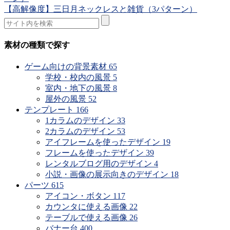
【高解像度】三日月ネックレスと雑貨（3パターン）
素材の種類で探す
ゲーム向けの背景素材
65
学校・校内の風景
5
室内・地下の風景
8
屋外の風景
52
テンプレート
166
1カラムのデザイン
33
2カラムのデザイン
53
アイフレームを使ったデザイン
19
フレームを使ったデザイン
39
レンタルブログ用のデザイン
4
小説・画像の展示向きのデザイン
18
パーツ
615
アイコン・ボタン
117
カウンタに使える画像
22
テーブルで使える画像
26
バナー台
400