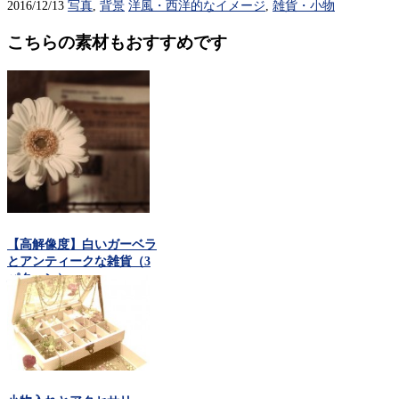
2016/12/13
写真
,
背景
洋風・西洋的なイメージ
,
雑貨・小物
こちらの素材もおすすめです
【高解像度】白いガーベラ
とアンティークな雑貨（3
パターン）