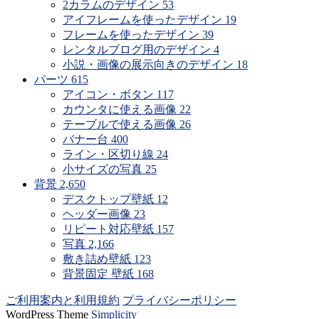
2カラムのデザイン
53
アイフレームを使ったデザイン
19
フレームを使ったデザイン
39
レンタルブログ用のデザイン
4
小説・画像の展示向きのデザイン
18
パーツ
615
アイコン・ボタン
117
カウンタに使える画像
22
テーブルで使える画像
26
バナー台
400
ライン・区切り線
24
小サイズの写真
25
背景
2,650
デスクトップ壁紙
12
ヘッダー画像
23
リピート対応壁紙
157
写真
2,166
敷き詰め壁紙
123
背景固定 壁紙
168
ご利用案内と利用規約
プライバシーポリシー
WordPress Theme
Simplicity