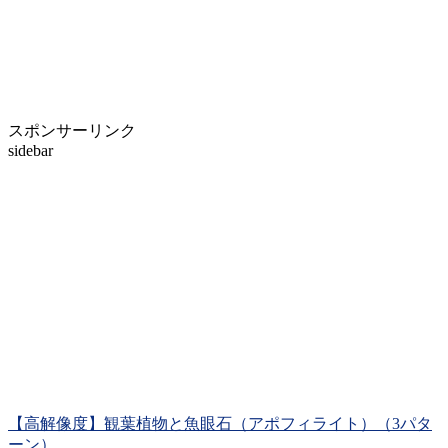
スポンサーリンク
sidebar
【高解像度】観葉植物と魚眼石（アポフィライト）（3パタ
ーン）