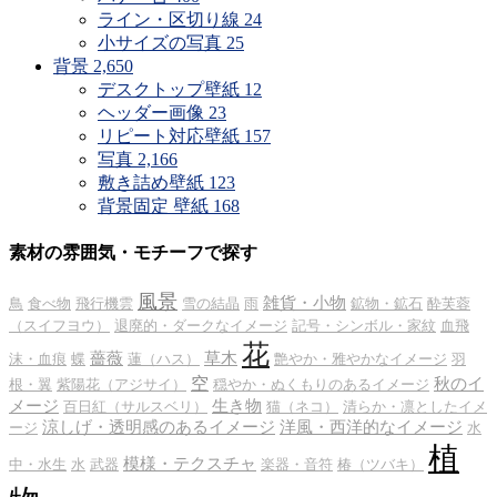
ライン・区切り線
24
小サイズの写真
25
背景
2,650
デスクトップ壁紙
12
ヘッダー画像
23
リピート対応壁紙
157
写真
2,166
敷き詰め壁紙
123
背景固定 壁紙
168
素材の雰囲気・モチーフで探す
風景
雑貨・小物
鳥
食べ物
飛行機雲
雪の結晶
雨
鉱物・鉱石
酔芙蓉
（スイフヨウ）
退廃的・ダークなイメージ
記号・シンボル・家紋
血飛
花
薔薇
草木
沫・血痕
蝶
蓮（ハス）
艶やか・雅やかなイメージ
羽
空
秋のイ
根・翼
紫陽花（アジサイ）
穏やか・ぬくもりのあるイメージ
メージ
生き物
百日紅（サルスベリ）
猫（ネコ）
清らか・凛としたイメ
涼しげ・透明感のあるイメージ
洋風・西洋的なイメージ
ージ
水
植
模様・テクスチャ
中・水生
水
武器
楽器・音符
椿（ツバキ）