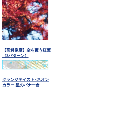
【高解像度】空を覆う紅葉
（3パターン）
グランジテイスト×ネオン
カラー 星のバナー台