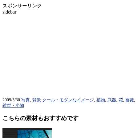
スポンサーリンク
sidebar
2009/3/30
写真
,
背景
クール・モダンなイメージ
,
植物
,
武器
,
花
,
薔薇
,
雑貨・小物
こちらの素材もおすすめです