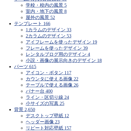
学校・校内の風景
5
室内・地下の風景
8
屋外の風景
52
テンプレート
166
1カラムのデザイン
33
2カラムのデザイン
53
アイフレームを使ったデザイン
19
フレームを使ったデザイン
39
レンタルブログ用のデザイン
4
小説・画像の展示向きのデザイン
18
パーツ
615
アイコン・ボタン
117
カウンタに使える画像
22
テーブルで使える画像
26
バナー台
400
ライン・区切り線
24
小サイズの写真
25
背景
2,650
デスクトップ壁紙
12
ヘッダー画像
23
リピート対応壁紙
157