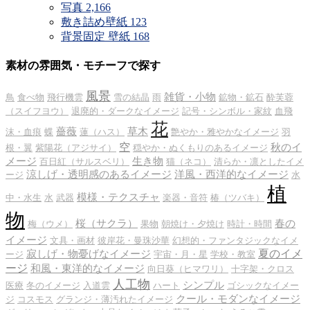
写真
2,166
敷き詰め壁紙
123
背景固定 壁紙
168
素材の雰囲気・モチーフで探す
風景
雑貨・小物
鳥
食べ物
飛行機雲
雪の結晶
雨
鉱物・鉱石
酔芙蓉
（スイフヨウ）
退廃的・ダークなイメージ
記号・シンボル・家紋
血飛
花
薔薇
草木
沫・血痕
蝶
蓮（ハス）
艶やか・雅やかなイメージ
羽
空
秋のイ
根・翼
紫陽花（アジサイ）
穏やか・ぬくもりのあるイメージ
メージ
生き物
百日紅（サルスベリ）
猫（ネコ）
清らか・凛としたイメ
涼しげ・透明感のあるイメージ
洋風・西洋的なイメージ
ージ
水
植
模様・テクスチャ
中・水生
水
武器
楽器・音符
椿（ツバキ）
物
桜（サクラ）
春の
梅（ウメ）
果物
朝焼け・夕焼け
時計・時間
イメージ
文具・画材
彼岸花・曼珠沙華
幻想的・ファンタジックなイメ
夏のイメ
寂しげ・物憂げなイメージ
ージ
宇宙・月・星
学校・教室
ージ
和風・東洋的なイメージ
向日葵（ヒマワリ）
十字架・クロス
人工物
シンプル
医療
冬のイメージ
入道雲
ハート
ゴシックなイメー
クール・モダンなイメージ
ジ
コスモス
グランジ・薄汚れたイメージ