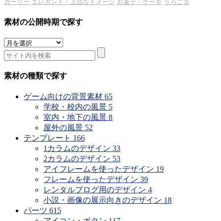
ガーリー
エレガント・上品なイメージ
お菓子・ケーキ
うろこ雲
素材の公開時期で探す
素
材
の
公
素材の種類で探す
開
時
ゲーム向けの背景素材
65
期
学校・校内の風景
5
で
室内・地下の風景
8
探
屋外の風景
52
す
テンプレート
166
1カラムのデザイン
33
2カラムのデザイン
53
アイフレームを使ったデザイン
19
フレームを使ったデザイン
39
レンタルブログ用のデザイン
4
小説・画像の展示向きのデザイン
18
パーツ
615
アイコン・ボタン
117