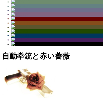
自動拳銃と赤い薔薇