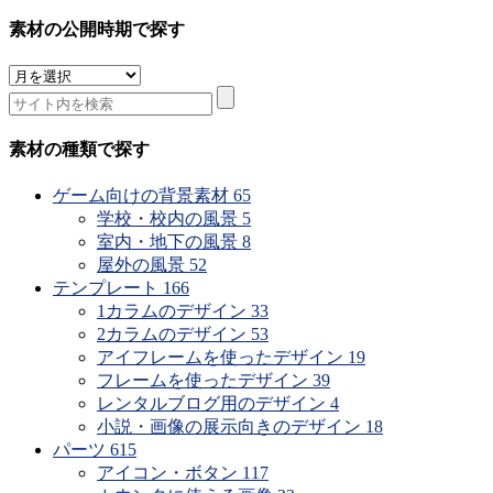
素材の公開時期で探す
素
材
の
公
素材の種類で探す
開
時
ゲーム向けの背景素材
65
期
学校・校内の風景
5
で
室内・地下の風景
8
探
屋外の風景
52
す
テンプレート
166
1カラムのデザイン
33
2カラムのデザイン
53
アイフレームを使ったデザイン
19
フレームを使ったデザイン
39
レンタルブログ用のデザイン
4
小説・画像の展示向きのデザイン
18
パーツ
615
アイコン・ボタン
117