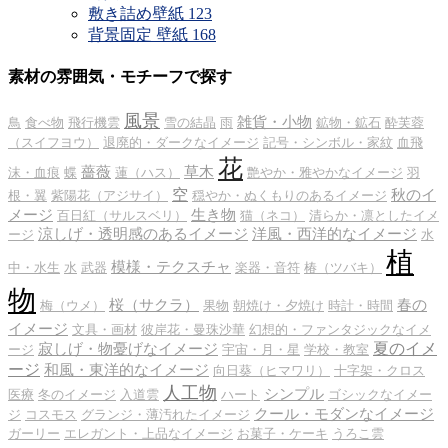
敷き詰め壁紙
123
背景固定 壁紙
168
素材の雰囲気・モチーフで探す
風景
雑貨・小物
鳥
食べ物
飛行機雲
雪の結晶
雨
鉱物・鉱石
酔芙蓉
（スイフヨウ）
退廃的・ダークなイメージ
記号・シンボル・家紋
血飛
花
薔薇
草木
沫・血痕
蝶
蓮（ハス）
艶やか・雅やかなイメージ
羽
空
秋のイ
根・翼
紫陽花（アジサイ）
穏やか・ぬくもりのあるイメージ
メージ
生き物
百日紅（サルスベリ）
猫（ネコ）
清らか・凛としたイメ
涼しげ・透明感のあるイメージ
洋風・西洋的なイメージ
ージ
水
植
模様・テクスチャ
中・水生
水
武器
楽器・音符
椿（ツバキ）
物
桜（サクラ）
春の
梅（ウメ）
果物
朝焼け・夕焼け
時計・時間
イメージ
文具・画材
彼岸花・曼珠沙華
幻想的・ファンタジックなイメ
夏のイメ
寂しげ・物憂げなイメージ
ージ
宇宙・月・星
学校・教室
ージ
和風・東洋的なイメージ
向日葵（ヒマワリ）
十字架・クロス
人工物
シンプル
医療
冬のイメージ
入道雲
ハート
ゴシックなイメー
クール・モダンなイメージ
ジ
コスモス
グランジ・薄汚れたイメージ
ガーリー
エレガント・上品なイメージ
お菓子・ケーキ
うろこ雲