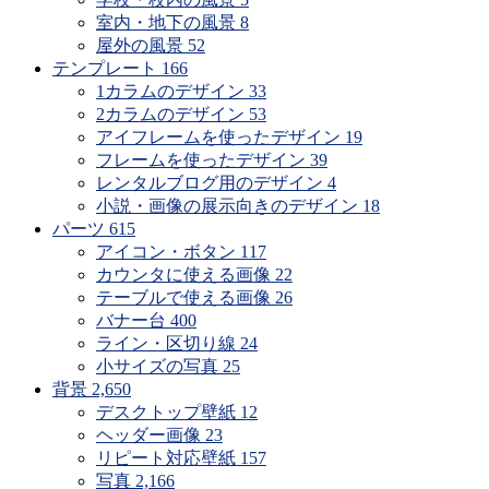
室内・地下の風景
8
屋外の風景
52
テンプレート
166
1カラムのデザイン
33
2カラムのデザイン
53
アイフレームを使ったデザイン
19
フレームを使ったデザイン
39
レンタルブログ用のデザイン
4
小説・画像の展示向きのデザイン
18
パーツ
615
アイコン・ボタン
117
カウンタに使える画像
22
テーブルで使える画像
26
バナー台
400
ライン・区切り線
24
小サイズの写真
25
背景
2,650
デスクトップ壁紙
12
ヘッダー画像
23
リピート対応壁紙
157
写真
2,166