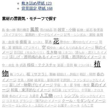
敷き詰め壁紙
123
背景固定 壁紙
168
素材の雰囲気・モチーフで探す
風景
雑貨・小物
鳥
食べ物
飛行機雲
雪の結晶
雨
鉱物・鉱石
酔芙蓉
（スイフヨウ）
退廃的・ダークなイメージ
記号・シンボル・家紋
血飛
花
薔薇
草木
沫・血痕
蝶
蓮（ハス）
艶やか・雅やかなイメージ
羽
空
秋のイ
根・翼
紫陽花（アジサイ）
穏やか・ぬくもりのあるイメージ
メージ
生き物
百日紅（サルスベリ）
猫（ネコ）
清らか・凛としたイメ
涼しげ・透明感のあるイメージ
洋風・西洋的なイメージ
ージ
水
植
模様・テクスチャ
中・水生
水
武器
楽器・音符
椿（ツバキ）
物
桜（サクラ）
春の
梅（ウメ）
果物
朝焼け・夕焼け
時計・時間
イメージ
文具・画材
彼岸花・曼珠沙華
幻想的・ファンタジックなイメ
夏のイメ
寂しげ・物憂げなイメージ
ージ
宇宙・月・星
学校・教室
ージ
和風・東洋的なイメージ
向日葵（ヒマワリ）
十字架・クロス
人工物
シンプル
医療
冬のイメージ
入道雲
ハート
ゴシックなイメー
クール・モダンなイメージ
ジ
コスモス
グランジ・薄汚れたイメージ
ガーリー
エレガント・上品なイメージ
お菓子・ケーキ
うろこ雲