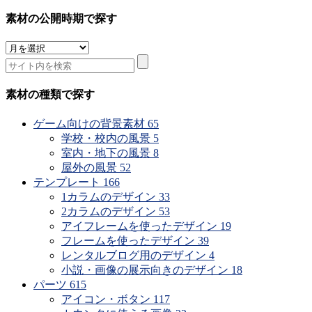
素材の公開時期で探す
素
材
の
公
素材の種類で探す
開
時
ゲーム向けの背景素材
65
期
学校・校内の風景
5
で
室内・地下の風景
8
探
屋外の風景
52
す
テンプレート
166
1カラムのデザイン
33
2カラムのデザイン
53
アイフレームを使ったデザイン
19
フレームを使ったデザイン
39
レンタルブログ用のデザイン
4
小説・画像の展示向きのデザイン
18
パーツ
615
アイコン・ボタン
117