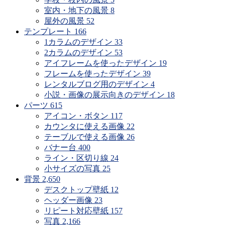
室内・地下の風景
8
屋外の風景
52
テンプレート
166
1カラムのデザイン
33
2カラムのデザイン
53
アイフレームを使ったデザイン
19
フレームを使ったデザイン
39
レンタルブログ用のデザイン
4
小説・画像の展示向きのデザイン
18
パーツ
615
アイコン・ボタン
117
カウンタに使える画像
22
テーブルで使える画像
26
バナー台
400
ライン・区切り線
24
小サイズの写真
25
背景
2,650
デスクトップ壁紙
12
ヘッダー画像
23
リピート対応壁紙
157
写真
2,166