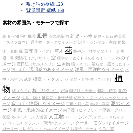
敷き詰め壁紙
123
背景固定 壁紙
168
素材の雰囲気・モチーフで探す
風景
雑貨・小物
鳥
食べ物
飛行機雲
雪の結晶
雨
鉱物・鉱石
酔芙蓉
（スイフヨウ）
退廃的・ダークなイメージ
記号・シンボル・家紋
血飛
花
薔薇
草木
沫・血痕
蝶
蓮（ハス）
艶やか・雅やかなイメージ
羽
空
秋のイ
根・翼
紫陽花（アジサイ）
穏やか・ぬくもりのあるイメージ
メージ
生き物
百日紅（サルスベリ）
猫（ネコ）
清らか・凛としたイメ
涼しげ・透明感のあるイメージ
洋風・西洋的なイメージ
ージ
水
植
模様・テクスチャ
中・水生
水
武器
楽器・音符
椿（ツバキ）
物
桜（サクラ）
春の
梅（ウメ）
果物
朝焼け・夕焼け
時計・時間
イメージ
文具・画材
彼岸花・曼珠沙華
幻想的・ファンタジックなイメ
夏のイメ
寂しげ・物憂げなイメージ
ージ
宇宙・月・星
学校・教室
ージ
和風・東洋的なイメージ
向日葵（ヒマワリ）
十字架・クロス
人工物
シンプル
医療
冬のイメージ
入道雲
ハート
ゴシックなイメー
クール・モダンなイメージ
ジ
コスモス
グランジ・薄汚れたイメージ
ガーリー
エレガント・上品なイメージ
お菓子・ケーキ
うろこ雲