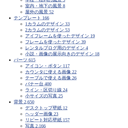
室内・地下の風景
8
屋外の風景
52
テンプレート
166
1カラムのデザイン
33
2カラムのデザイン
53
アイフレームを使ったデザイン
19
フレームを使ったデザイン
39
レンタルブログ用のデザイン
4
小説・画像の展示向きのデザイン
18
パーツ
615
アイコン・ボタン
117
カウンタに使える画像
22
テーブルで使える画像
26
バナー台
400
ライン・区切り線
24
小サイズの写真
25
背景
2,650
デスクトップ壁紙
12
ヘッダー画像
23
リピート対応壁紙
157
写真
2,166