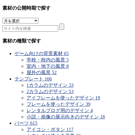
素材の公開時期で探す
素
材
の
公
素材の種類で探す
開
時
ゲーム向けの背景素材
65
期
学校・校内の風景
5
で
室内・地下の風景
8
探
屋外の風景
52
す
テンプレート
166
1カラムのデザイン
33
2カラムのデザイン
53
アイフレームを使ったデザイン
19
フレームを使ったデザイン
39
レンタルブログ用のデザイン
4
小説・画像の展示向きのデザイン
18
パーツ
615
アイコン・ボタン
117