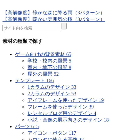
【高解像度】静かな森に降る雨（3パターン）
【高解像度】暖かい雰囲気の桜（3パターン）
素材の種類で探す
ゲーム向けの背景素材
65
学校・校内の風景
5
室内・地下の風景
8
屋外の風景
52
テンプレート
166
1カラムのデザイン
33
2カラムのデザイン
53
アイフレームを使ったデザイン
19
フレームを使ったデザイン
39
レンタルブログ用のデザイン
4
小説・画像の展示向きのデザイン
18
パーツ
615
アイコン・ボタン
117
カウンタに使える画像
22