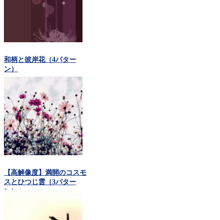
和柄と彼岸花（4パター
ン）
【高解像度】満開のコスモ
スとひつじ雲（3パター
ン）