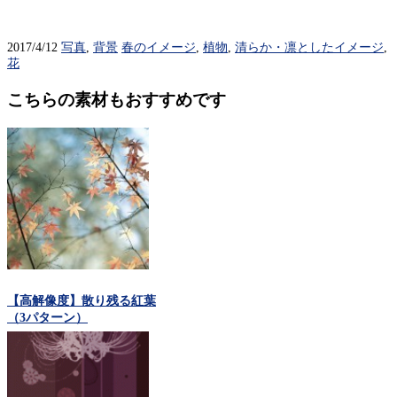
2017/4/12
写真
,
背景
春のイメージ
,
植物
,
清らか・凛としたイメージ
,
花
こちらの素材もおすすめです
【高解像度】散り残る紅葉
（3パターン）