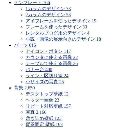
す
テンプレート
166
1カラムのデザイン
33
2カラムのデザイン
53
アイフレームを使ったデザイン
19
フレームを使ったデザイン
39
レンタルブログ用のデザイン
4
小説・画像の展示向きのデザイン
18
パーツ
615
アイコン・ボタン
117
カウンタに使える画像
22
テーブルで使える画像
26
バナー台
400
ライン・区切り線
24
小サイズの写真
25
背景
2,650
デスクトップ壁紙
12
ヘッダー画像
23
リピート対応壁紙
157
写真
2,166
敷き詰め壁紙
123
背景固定 壁紙
168