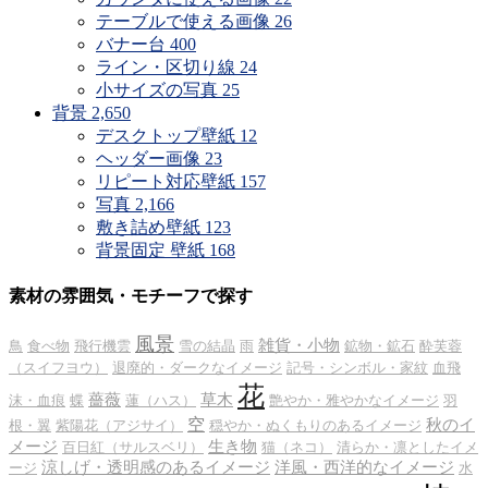
テーブルで使える画像
26
バナー台
400
ライン・区切り線
24
小サイズの写真
25
背景
2,650
デスクトップ壁紙
12
ヘッダー画像
23
リピート対応壁紙
157
写真
2,166
敷き詰め壁紙
123
背景固定 壁紙
168
素材の雰囲気・モチーフで探す
風景
雑貨・小物
鳥
食べ物
飛行機雲
雪の結晶
雨
鉱物・鉱石
酔芙蓉
（スイフヨウ）
退廃的・ダークなイメージ
記号・シンボル・家紋
血飛
花
薔薇
草木
沫・血痕
蝶
蓮（ハス）
艶やか・雅やかなイメージ
羽
空
秋のイ
根・翼
紫陽花（アジサイ）
穏やか・ぬくもりのあるイメージ
メージ
生き物
百日紅（サルスベリ）
猫（ネコ）
清らか・凛としたイメ
涼しげ・透明感のあるイメージ
洋風・西洋的なイメージ
ージ
水