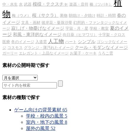
植
模様・テクスチャ
中・水生
水
武器
楽器・音符
椿（ツバキ）
物
桜（サクラ）
春の
梅（ウメ）
果物
朝焼け・夕焼け
時計・時間
イメージ
文具・画材
彼岸花・曼珠沙華
幻想的・ファンタジックなイメ
夏のイメ
寂しげ・物憂げなイメージ
ージ
宇宙・月・星
学校・教室
ージ
和風・東洋的なイメージ
向日葵（ヒマワリ）
十字架・クロス
人工物
シンプル
医療
冬のイメージ
入道雲
ハート
ゴシックなイメー
クール・モダンなイメージ
ジ
コスモス
グランジ・薄汚れたイメージ
ガーリー
エレガント・上品なイメージ
お菓子・ケーキ
うろこ雲
素材の公開時期で探す
素
材
の
公
素材の種類で探す
開
時
ゲーム向けの背景素材
65
期
学校・校内の風景
5
で
室内・地下の風景
8
探
屋外の風景
52