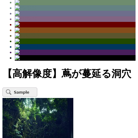
【高解像度】蔦が蔓延る洞穴