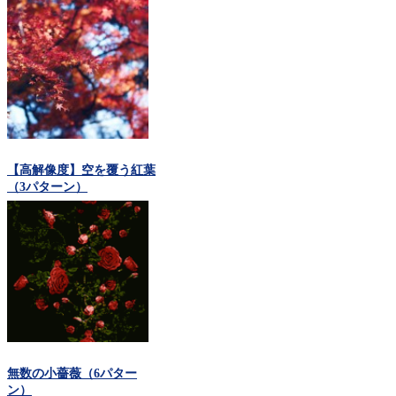
（3パターン）
【高解像度】空を覆う紅葉
（3パターン）
無数の小薔薇（6パター
ン）