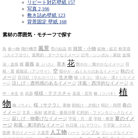
リピート対応壁紙
157
写真
2,166
敷き詰め壁紙
123
背景固定 壁紙
168
素材の雰囲気・モチーフで探す
風景
雑貨・小物
鳥
食べ物
飛行機雲
雪の結晶
雨
鉱物・鉱石
酔芙蓉
（スイフヨウ）
退廃的・ダークなイメージ
記号・シンボル・家紋
血飛
花
薔薇
草木
沫・血痕
蝶
蓮（ハス）
艶やか・雅やかなイメージ
羽
空
秋のイ
根・翼
紫陽花（アジサイ）
穏やか・ぬくもりのあるイメージ
メージ
生き物
百日紅（サルスベリ）
猫（ネコ）
清らか・凛としたイメ
涼しげ・透明感のあるイメージ
洋風・西洋的なイメージ
ージ
水
植
模様・テクスチャ
中・水生
水
武器
楽器・音符
椿（ツバキ）
物
桜（サクラ）
春の
梅（ウメ）
果物
朝焼け・夕焼け
時計・時間
イメージ
文具・画材
彼岸花・曼珠沙華
幻想的・ファンタジックなイメ
夏のイメ
寂しげ・物憂げなイメージ
ージ
宇宙・月・星
学校・教室
ージ
和風・東洋的なイメージ
向日葵（ヒマワリ）
十字架・クロス
人工物
シンプル
医療
冬のイメージ
入道雲
ハート
ゴシックなイメー