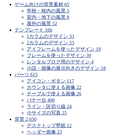
ゲーム向けの背景素材
65
学校・校内の風景
5
室内・地下の風景
8
屋外の風景
52
テンプレート
166
1カラムのデザイン
33
2カラムのデザイン
53
アイフレームを使ったデザイン
19
フレームを使ったデザイン
39
レンタルブログ用のデザイン
4
小説・画像の展示向きのデザイン
18
パーツ
615
アイコン・ボタン
117
カウンタに使える画像
22
テーブルで使える画像
26
バナー台
400
ライン・区切り線
24
小サイズの写真
25
背景
2,650
デスクトップ壁紙
12
ヘッダー画像
23