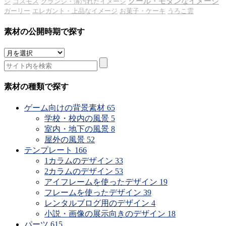
クール・モダンなイメージ
ジ
コスモス
グランジ・薄汚れたイメージ
ガーリー
エレガント・上品なイメージ
お菓子・ケーキ
うろこ雲
素材の公開時期で探す
素
材
の
公
素材の種類で探す
開
時
ゲーム向けの背景素材
65
期
学校・校内の風景
5
で
室内・地下の風景
8
探
屋外の風景
52
す
テンプレート
166
1カラムのデザイン
33
2カラムのデザイン
53
アイフレームを使ったデザイン
19
フレームを使ったデザイン
39
レンタルブログ用のデザイン
4
小説・画像の展示向きのデザイン
18
パーツ
615