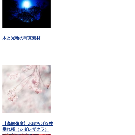
木と光輪の写真素材
【高解像度】おぼろげな枝
垂れ桜（シダレザクラ）