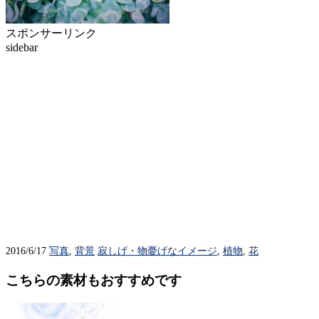
スポンサーリンク
sidebar
2016/6/17
写真
,
背景
寂しげ・物憂げなイメージ
,
植物
,
花
こちらの素材もおすすめです