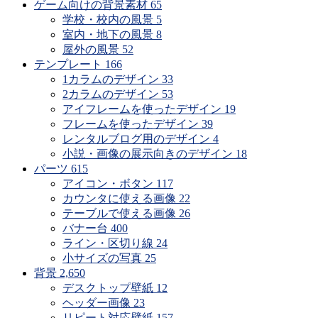
ゲーム向けの背景素材
65
学校・校内の風景
5
室内・地下の風景
8
屋外の風景
52
テンプレート
166
1カラムのデザイン
33
2カラムのデザイン
53
アイフレームを使ったデザイン
19
フレームを使ったデザイン
39
レンタルブログ用のデザイン
4
小説・画像の展示向きのデザイン
18
パーツ
615
アイコン・ボタン
117
カウンタに使える画像
22
テーブルで使える画像
26
バナー台
400
ライン・区切り線
24
小サイズの写真
25
背景
2,650
デスクトップ壁紙
12
ヘッダー画像
23
リピート対応壁紙
157