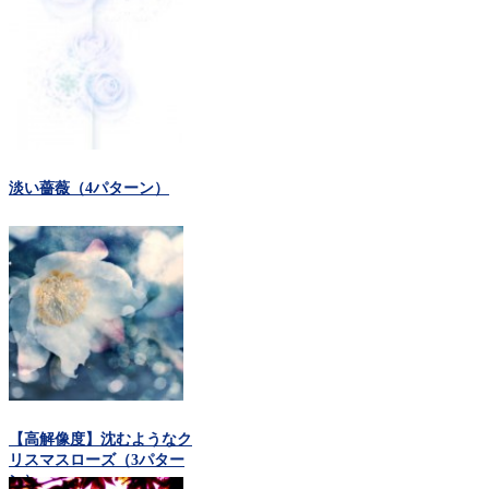
淡い薔薇（4パターン）
【高解像度】沈むようなク
リスマスローズ（3パター
ン）