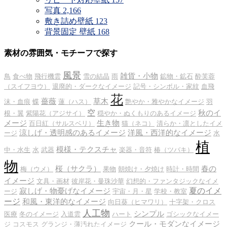
写真
2,166
敷き詰め壁紙
123
背景固定 壁紙
168
素材の雰囲気・モチーフで探す
風景
雑貨・小物
鳥
食べ物
飛行機雲
雪の結晶
雨
鉱物・鉱石
酔芙蓉
（スイフヨウ）
退廃的・ダークなイメージ
記号・シンボル・家紋
血飛
花
薔薇
草木
沫・血痕
蝶
蓮（ハス）
艶やか・雅やかなイメージ
羽
空
秋のイ
根・翼
紫陽花（アジサイ）
穏やか・ぬくもりのあるイメージ
メージ
生き物
百日紅（サルスベリ）
猫（ネコ）
清らか・凛としたイメ
涼しげ・透明感のあるイメージ
洋風・西洋的なイメージ
ージ
水
植
模様・テクスチャ
中・水生
水
武器
楽器・音符
椿（ツバキ）
物
桜（サクラ）
春の
梅（ウメ）
果物
朝焼け・夕焼け
時計・時間
イメージ
文具・画材
彼岸花・曼珠沙華
幻想的・ファンタジックなイメ
夏のイメ
寂しげ・物憂げなイメージ
ージ
宇宙・月・星
学校・教室
ージ
和風・東洋的なイメージ
向日葵（ヒマワリ）
十字架・クロス
人工物
シンプル
医療
冬のイメージ
入道雲
ハート
ゴシックなイメー
クール・モダンなイメージ
ジ
コスモス
グランジ・薄汚れたイメージ