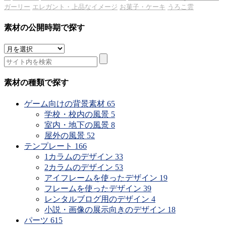
ガーリー
エレガント・上品なイメージ
お菓子・ケーキ
うろこ雲
素材の公開時期で探す
素
材
の
公
素材の種類で探す
開
時
ゲーム向けの背景素材
65
期
学校・校内の風景
5
で
室内・地下の風景
8
探
屋外の風景
52
す
テンプレート
166
1カラムのデザイン
33
2カラムのデザイン
53
アイフレームを使ったデザイン
19
フレームを使ったデザイン
39
レンタルブログ用のデザイン
4
小説・画像の展示向きのデザイン
18
パーツ
615