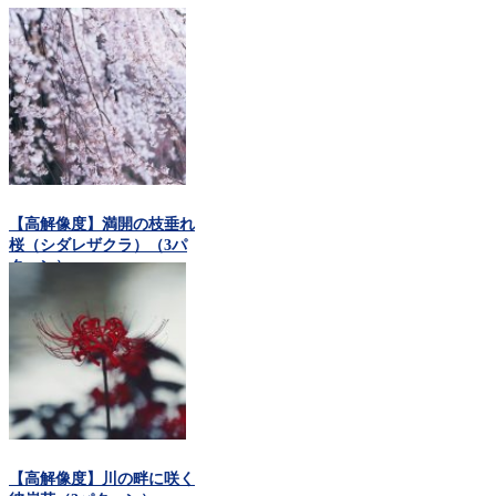
【高解像度】満開の枝垂れ
桜（シダレザクラ）（3パ
ターン）
【高解像度】川の畔に咲く