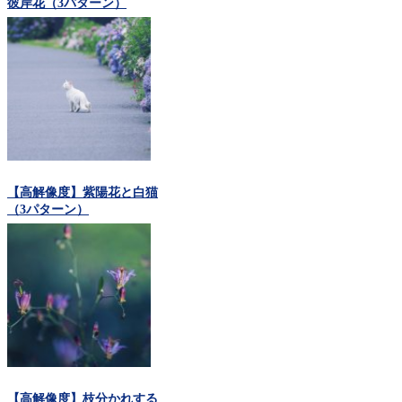
彼岸花（3パターン）
【高解像度】紫陽花と白猫
（3パターン）
【高解像度】枝分かれする