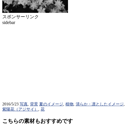
スポンサーリンク
sidebar
2016/5/23
写真
,
背景
夏のイメージ
,
植物
,
清らか・凛としたイメージ
,
紫陽花（アジサイ）
,
花
こちらの素材もおすすめです