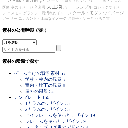
ージ
和風・東洋的なイメージ
向日葵（ヒマワリ）
十字架・クロス
人工物
シンプル
医療
冬のイメージ
入道雲
ハート
ゴシックなイメー
クール・モダンなイメージ
ジ
コスモス
グランジ・薄汚れたイメージ
ガーリー
エレガント・上品なイメージ
お菓子・ケーキ
うろこ雲
素材の公開時期で探す
素
材
の
公
素材の種類で探す
開
時
ゲーム向けの背景素材
65
期
学校・校内の風景
5
で
室内・地下の風景
8
探
屋外の風景
52
す
テンプレート
166
1カラムのデザイン
33
2カラムのデザイン
53
アイフレームを使ったデザイン
19
フレームを使ったデザイン
39
レンタルブログ用のデザイン
4