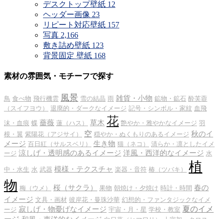
デスクトップ壁紙
12
ヘッダー画像
23
リピート対応壁紙
157
写真
2,166
敷き詰め壁紙
123
背景固定 壁紙
168
素材の雰囲気・モチーフで探す
風景
雑貨・小物
鳥
食べ物
飛行機雲
雪の結晶
雨
鉱物・鉱石
酔芙蓉
（スイフヨウ）
退廃的・ダークなイメージ
記号・シンボル・家紋
血飛
花
薔薇
草木
沫・血痕
蝶
蓮（ハス）
艶やか・雅やかなイメージ
羽
空
秋のイ
根・翼
紫陽花（アジサイ）
穏やか・ぬくもりのあるイメージ
メージ
生き物
百日紅（サルスベリ）
猫（ネコ）
清らか・凛としたイメ
涼しげ・透明感のあるイメージ
洋風・西洋的なイメージ
ージ
水
植
模様・テクスチャ
中・水生
水
武器
楽器・音符
椿（ツバキ）
物
桜（サクラ）
春の
梅（ウメ）
果物
朝焼け・夕焼け
時計・時間
イメージ
文具・画材
彼岸花・曼珠沙華
幻想的・ファンタジックなイメ
夏のイメ
寂しげ・物憂げなイメージ
ージ
宇宙・月・星
学校・教室