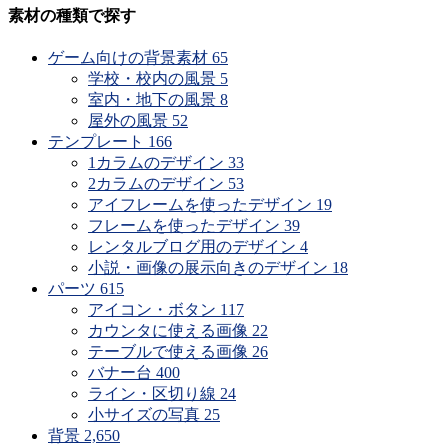
素材の種類で探す
ゲーム向けの背景素材
65
学校・校内の風景
5
室内・地下の風景
8
屋外の風景
52
テンプレート
166
1カラムのデザイン
33
2カラムのデザイン
53
アイフレームを使ったデザイン
19
フレームを使ったデザイン
39
レンタルブログ用のデザイン
4
小説・画像の展示向きのデザイン
18
パーツ
615
アイコン・ボタン
117
カウンタに使える画像
22
テーブルで使える画像
26
バナー台
400
ライン・区切り線
24
小サイズの写真
25
背景
2,650