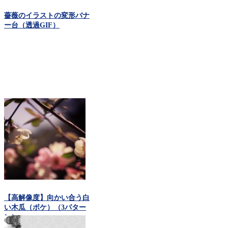
薔薇のイラストの変形バナ
ー台（透過GIF）
【高解像度】向かい合う白
い木瓜（ボケ）（3パター
ン）