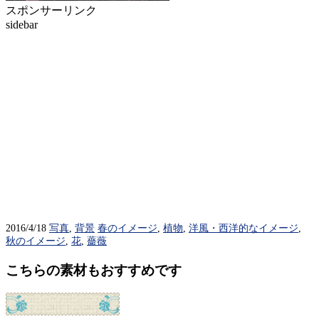
スポンサーリンク
sidebar
2016/4/18
写真
,
背景
春のイメージ
,
植物
,
洋風・西洋的なイメージ
,
秋のイメージ
,
花
,
薔薇
こちらの素材もおすすめです