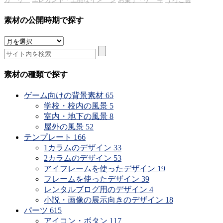
素材の公開時期で探す
素
材
の
公
素材の種類で探す
開
時
ゲーム向けの背景素材
65
期
学校・校内の風景
5
で
室内・地下の風景
8
探
屋外の風景
52
す
テンプレート
166
1カラムのデザイン
33
2カラムのデザイン
53
アイフレームを使ったデザイン
19
フレームを使ったデザイン
39
レンタルブログ用のデザイン
4
小説・画像の展示向きのデザイン
18
パーツ
615
アイコン・ボタン
117