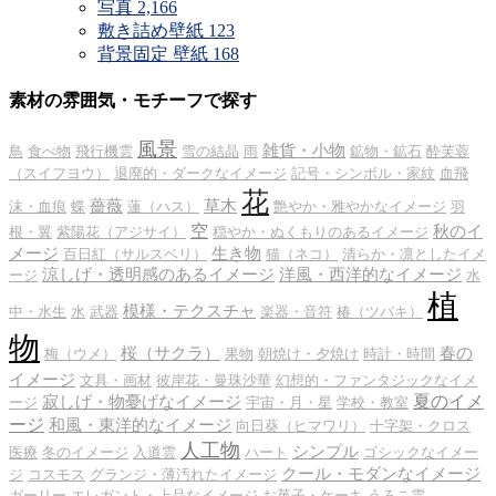
写真
2,166
敷き詰め壁紙
123
背景固定 壁紙
168
素材の雰囲気・モチーフで探す
風景
雑貨・小物
鳥
食べ物
飛行機雲
雪の結晶
雨
鉱物・鉱石
酔芙蓉
（スイフヨウ）
退廃的・ダークなイメージ
記号・シンボル・家紋
血飛
花
薔薇
草木
沫・血痕
蝶
蓮（ハス）
艶やか・雅やかなイメージ
羽
空
秋のイ
根・翼
紫陽花（アジサイ）
穏やか・ぬくもりのあるイメージ
メージ
生き物
百日紅（サルスベリ）
猫（ネコ）
清らか・凛としたイメ
涼しげ・透明感のあるイメージ
洋風・西洋的なイメージ
ージ
水
植
模様・テクスチャ
中・水生
水
武器
楽器・音符
椿（ツバキ）
物
桜（サクラ）
春の
梅（ウメ）
果物
朝焼け・夕焼け
時計・時間
イメージ
文具・画材
彼岸花・曼珠沙華
幻想的・ファンタジックなイメ
夏のイメ
寂しげ・物憂げなイメージ
ージ
宇宙・月・星
学校・教室
ージ
和風・東洋的なイメージ
向日葵（ヒマワリ）
十字架・クロス
人工物
シンプル
医療
冬のイメージ
入道雲
ハート
ゴシックなイメー
クール・モダンなイメージ
ジ
コスモス
グランジ・薄汚れたイメージ
ガーリー
エレガント・上品なイメージ
お菓子・ケーキ
うろこ雲