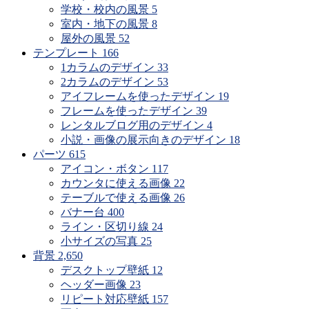
学校・校内の風景
5
室内・地下の風景
8
屋外の風景
52
テンプレート
166
1カラムのデザイン
33
2カラムのデザイン
53
アイフレームを使ったデザイン
19
フレームを使ったデザイン
39
レンタルブログ用のデザイン
4
小説・画像の展示向きのデザイン
18
パーツ
615
アイコン・ボタン
117
カウンタに使える画像
22
テーブルで使える画像
26
バナー台
400
ライン・区切り線
24
小サイズの写真
25
背景
2,650
デスクトップ壁紙
12
ヘッダー画像
23
リピート対応壁紙
157