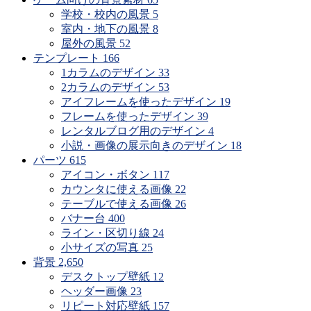
学校・校内の風景
5
室内・地下の風景
8
屋外の風景
52
テンプレート
166
1カラムのデザイン
33
2カラムのデザイン
53
アイフレームを使ったデザイン
19
フレームを使ったデザイン
39
レンタルブログ用のデザイン
4
小説・画像の展示向きのデザイン
18
パーツ
615
アイコン・ボタン
117
カウンタに使える画像
22
テーブルで使える画像
26
バナー台
400
ライン・区切り線
24
小サイズの写真
25
背景
2,650
デスクトップ壁紙
12
ヘッダー画像
23
リピート対応壁紙
157