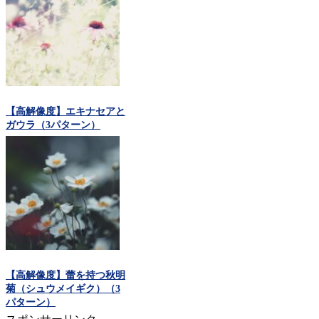
【高解像度】エキナセアと
ガウラ（3パターン）
【高解像度】蕾を持つ秋明
菊（シュウメイギク）（3
パターン）