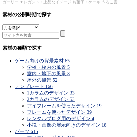
ガーリー
エレガント・上品なイメージ
お菓子・ケーキ
うろこ雲
素材の公開時期で探す
素
材
の
公
素材の種類で探す
開
時
ゲーム向けの背景素材
65
期
学校・校内の風景
5
で
室内・地下の風景
8
探
屋外の風景
52
す
テンプレート
166
1カラムのデザイン
33
2カラムのデザイン
53
アイフレームを使ったデザイン
19
フレームを使ったデザイン
39
レンタルブログ用のデザイン
4
小説・画像の展示向きのデザイン
18
パーツ
615