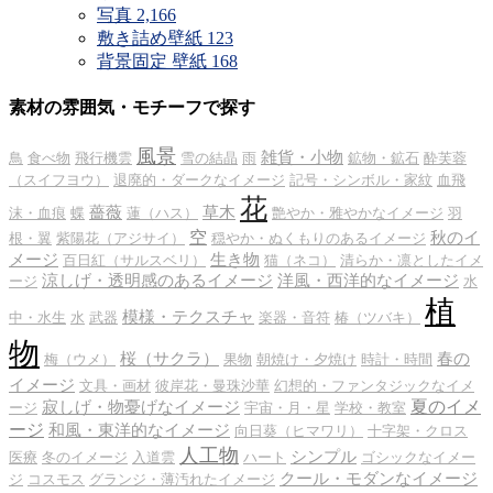
写真
2,166
敷き詰め壁紙
123
背景固定 壁紙
168
素材の雰囲気・モチーフで探す
風景
雑貨・小物
鳥
食べ物
飛行機雲
雪の結晶
雨
鉱物・鉱石
酔芙蓉
（スイフヨウ）
退廃的・ダークなイメージ
記号・シンボル・家紋
血飛
花
薔薇
草木
沫・血痕
蝶
蓮（ハス）
艶やか・雅やかなイメージ
羽
空
秋のイ
根・翼
紫陽花（アジサイ）
穏やか・ぬくもりのあるイメージ
メージ
生き物
百日紅（サルスベリ）
猫（ネコ）
清らか・凛としたイメ
涼しげ・透明感のあるイメージ
洋風・西洋的なイメージ
ージ
水
植
模様・テクスチャ
中・水生
水
武器
楽器・音符
椿（ツバキ）
物
桜（サクラ）
春の
梅（ウメ）
果物
朝焼け・夕焼け
時計・時間
イメージ
文具・画材
彼岸花・曼珠沙華
幻想的・ファンタジックなイメ
夏のイメ
寂しげ・物憂げなイメージ
ージ
宇宙・月・星
学校・教室
ージ
和風・東洋的なイメージ
向日葵（ヒマワリ）
十字架・クロス
人工物
シンプル
医療
冬のイメージ
入道雲
ハート
ゴシックなイメー
クール・モダンなイメージ
ジ
コスモス
グランジ・薄汚れたイメージ