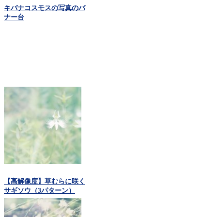
キバナコスモスの写真のバ
ナー台
【高解像度】草むらに咲く
サギソウ（3パターン）