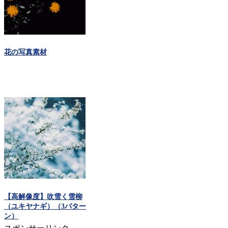
花の写真素材
【高解像度】吹雪く雪柳
（ユキヤナギ）（3パター
ン）