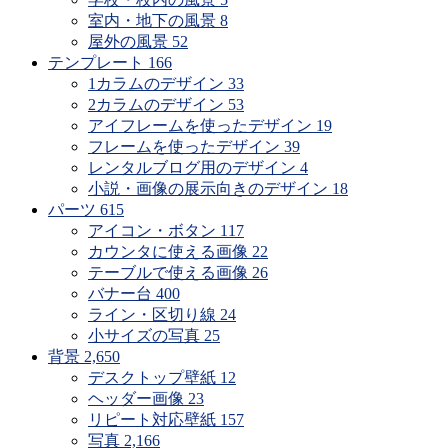
室内・地下の風景
8
屋外の風景
52
テンプレート
166
1カラムのデザイン
33
2カラムのデザイン
53
アイフレームを使ったデザイン
19
フレームを使ったデザイン
39
レンタルブログ用のデザイン
4
小説・画像の展示向きのデザイン
18
パーツ
615
アイコン・ボタン
117
カウンタに使える画像
22
テーブルで使える画像
26
バナー台
400
ライン・区切り線
24
小サイズの写真
25
背景
2,650
デスクトップ壁紙
12
ヘッダー画像
23
リピート対応壁紙
157
写真
2,166