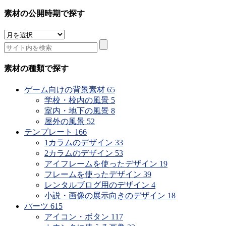
素材の公開時期で探す
素
材
の
公
素材の種類で探す
開
時
ゲーム向けの背景素材
65
期
学校・校内の風景
5
で
室内・地下の風景
8
探
屋外の風景
52
す
テンプレート
166
1カラムのデザイン
33
2カラムのデザイン
53
アイフレームを使ったデザイン
19
フレームを使ったデザイン
39
レンタルブログ用のデザイン
4
小説・画像の展示向きのデザイン
18
パーツ
615
アイコン・ボタン
117