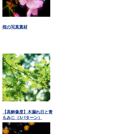
桜の写真素材
【高解像度】木漏れ日と青
もみじ（3パターン）