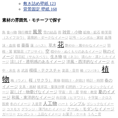
敷き詰め壁紙
123
背景固定 壁紙
168
素材の雰囲気・モチーフで探す
風景
雑貨・小物
鳥
食べ物
飛行機雲
雪の結晶
雨
鉱物・鉱石
酔芙蓉
（スイフヨウ）
退廃的・ダークなイメージ
記号・シンボル・家紋
血飛
花
薔薇
草木
沫・血痕
蝶
蓮（ハス）
艶やか・雅やかなイメージ
羽
空
秋のイ
根・翼
紫陽花（アジサイ）
穏やか・ぬくもりのあるイメージ
メージ
生き物
百日紅（サルスベリ）
猫（ネコ）
清らか・凛としたイメ
涼しげ・透明感のあるイメージ
洋風・西洋的なイメージ
ージ
水
植
模様・テクスチャ
中・水生
水
武器
楽器・音符
椿（ツバキ）
物
桜（サクラ）
春の
梅（ウメ）
果物
朝焼け・夕焼け
時計・時間
イメージ
文具・画材
彼岸花・曼珠沙華
幻想的・ファンタジックなイメ
夏のイメ
寂しげ・物憂げなイメージ
ージ
宇宙・月・星
学校・教室
ージ
和風・東洋的なイメージ
向日葵（ヒマワリ）
十字架・クロス
人工物
シンプル
医療
冬のイメージ
入道雲
ハート
ゴシックなイメー
クール・モダンなイメージ
ジ
コスモス
グランジ・薄汚れたイメージ
ガーリー
エレガント・上品なイメージ
お菓子・ケーキ
うろこ雲