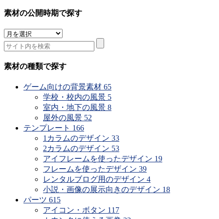
素材の公開時期で探す
素
材
の
公
素材の種類で探す
開
時
ゲーム向けの背景素材
65
期
学校・校内の風景
5
で
室内・地下の風景
8
探
屋外の風景
52
す
テンプレート
166
1カラムのデザイン
33
2カラムのデザイン
53
アイフレームを使ったデザイン
19
フレームを使ったデザイン
39
レンタルブログ用のデザイン
4
小説・画像の展示向きのデザイン
18
パーツ
615
アイコン・ボタン
117