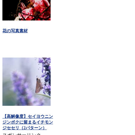
花の写真素材
【高解像度】セイヨウニン
ジンボクに留まるイチモン
ジセセリ（2パターン）