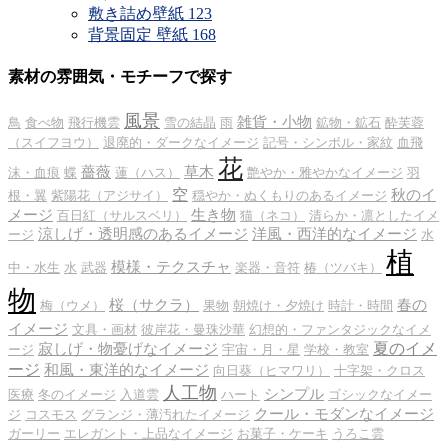
敷き詰め壁紙
123
背景固定 壁紙
168
素材の雰囲気・モチーフで探す
風景
雑貨・小物
鳥
食べ物
飛行機雲
雪の結晶
雨
鉱物・鉱石
酔芙蓉
（スイフヨウ）
退廃的・ダークなイメージ
記号・シンボル・家紋
血飛
花
薔薇
草木
沫・血痕
蝶
蓮（ハス）
艶やか・雅やかなイメージ
羽
空
秋のイ
根・翼
紫陽花（アジサイ）
穏やか・ぬくもりのあるイメージ
メージ
生き物
百日紅（サルスベリ）
猫（ネコ）
清らか・凛としたイメ
涼しげ・透明感のあるイメージ
洋風・西洋的なイメージ
ージ
水
植
模様・テクスチャ
中・水生
水
武器
楽器・音符
椿（ツバキ）
物
桜（サクラ）
春の
梅（ウメ）
果物
朝焼け・夕焼け
時計・時間
イメージ
文具・画材
彼岸花・曼珠沙華
幻想的・ファンタジックなイメ
夏のイメ
寂しげ・物憂げなイメージ
ージ
宇宙・月・星
学校・教室
ージ
和風・東洋的なイメージ
向日葵（ヒマワリ）
十字架・クロス
人工物
シンプル
医療
冬のイメージ
入道雲
ハート
ゴシックなイメー
クール・モダンなイメージ
ジ
コスモス
グランジ・薄汚れたイメージ
ガーリー
エレガント・上品なイメージ
お菓子・ケーキ
うろこ雲