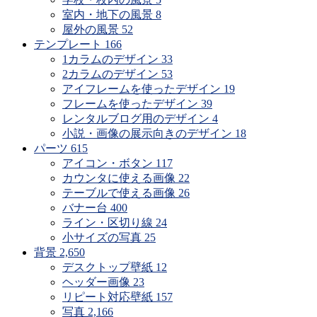
室内・地下の風景
8
屋外の風景
52
テンプレート
166
1カラムのデザイン
33
2カラムのデザイン
53
アイフレームを使ったデザイン
19
フレームを使ったデザイン
39
レンタルブログ用のデザイン
4
小説・画像の展示向きのデザイン
18
パーツ
615
アイコン・ボタン
117
カウンタに使える画像
22
テーブルで使える画像
26
バナー台
400
ライン・区切り線
24
小サイズの写真
25
背景
2,650
デスクトップ壁紙
12
ヘッダー画像
23
リピート対応壁紙
157
写真
2,166