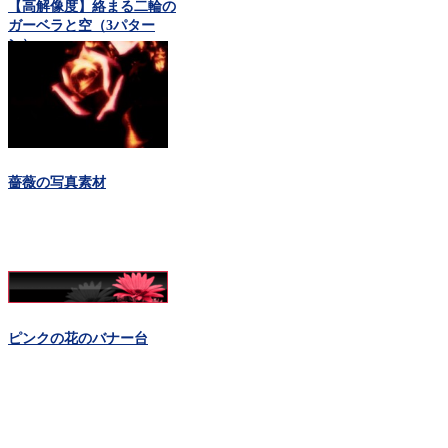
【高解像度】絡まる二輪の
ガーベラと空（3パター
ン）
薔薇の写真素材
ピンクの花のバナー台