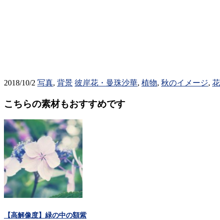
2018/10/2
写真
,
背景
彼岸花・曼珠沙華
,
植物
,
秋のイメージ
,
花
こちらの素材もおすすめです
【高解像度】緑の中の額紫