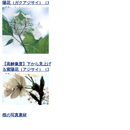
陽花（ガクアジサイ）（3
パターン）
【高解像度】下から見上げ
る紫陽花（アジサイ）（3
パターン）
桜の写真素材