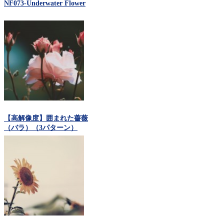
NF073-Underwater Flower
【高解像度】囲まれた薔薇
（バラ）（3パターン）