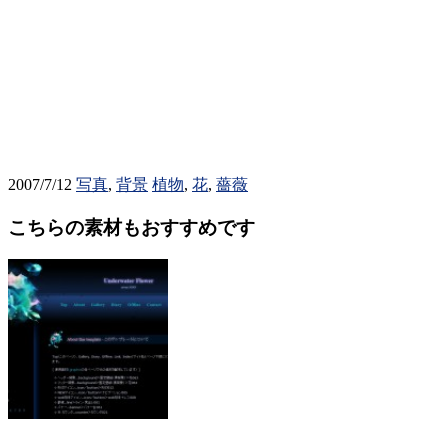
2007/7/12
写真
,
背景
植物
,
花
,
薔薇
こちらの素材もおすすめです