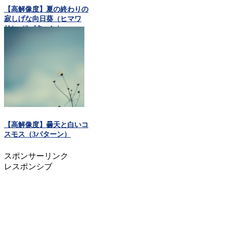
【高解像度】夏の終わりの
寂しげな向日葵（ヒマワ
リ）（3パターン）
【高解像度】曇天と白いコ
スモス（3パターン）
スポンサーリンク
レスポンシブ