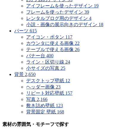
アイフレームを使ったデザイン
19
フレームを使ったデザイン
39
レンタルブログ用のデザイン
4
小説・画像の展示向きのデザイン
18
パーツ
615
アイコン・ボタン
117
カウンタに使える画像
22
テーブルで使える画像
26
バナー台
400
ライン・区切り線
24
小サイズの写真
25
背景
2,650
デスクトップ壁紙
12
ヘッダー画像
23
リピート対応壁紙
157
写真
2,166
敷き詰め壁紙
123
背景固定 壁紙
168
素材の雰囲気・モチーフで探す