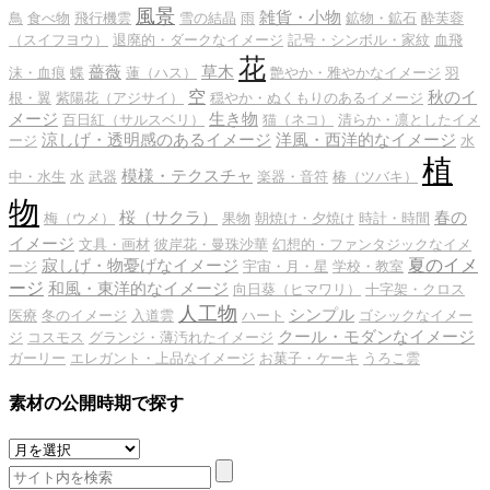
風景
雑貨・小物
鳥
食べ物
飛行機雲
雪の結晶
雨
鉱物・鉱石
酔芙蓉
（スイフヨウ）
退廃的・ダークなイメージ
記号・シンボル・家紋
血飛
花
薔薇
草木
沫・血痕
蝶
蓮（ハス）
艶やか・雅やかなイメージ
羽
空
秋のイ
根・翼
紫陽花（アジサイ）
穏やか・ぬくもりのあるイメージ
メージ
生き物
百日紅（サルスベリ）
猫（ネコ）
清らか・凛としたイメ
涼しげ・透明感のあるイメージ
洋風・西洋的なイメージ
ージ
水
植
模様・テクスチャ
中・水生
水
武器
楽器・音符
椿（ツバキ）
物
桜（サクラ）
春の
梅（ウメ）
果物
朝焼け・夕焼け
時計・時間
イメージ
文具・画材
彼岸花・曼珠沙華
幻想的・ファンタジックなイメ
夏のイメ
寂しげ・物憂げなイメージ
ージ
宇宙・月・星
学校・教室
ージ
和風・東洋的なイメージ
向日葵（ヒマワリ）
十字架・クロス
人工物
シンプル
医療
冬のイメージ
入道雲
ハート
ゴシックなイメー
クール・モダンなイメージ
ジ
コスモス
グランジ・薄汚れたイメージ
ガーリー
エレガント・上品なイメージ
お菓子・ケーキ
うろこ雲
素材の公開時期で探す
素
材