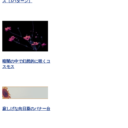
ス（3パターン）
暗闇の中で幻想的に咲くコ
スモス
寂しげな向日葵のバナー台