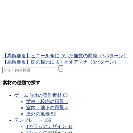
【高解像度】ビニール傘についた無数の雨粒（3パターン）
【高解像度】樹の根元に咲くオオアマナ（3パターン）
素材の種類で探す
ゲーム向けの背景素材
65
学校・校内の風景
5
室内・地下の風景
8
屋外の風景
52
テンプレート
166
1カラムのデザイン
33
2カラムのデザイン
53