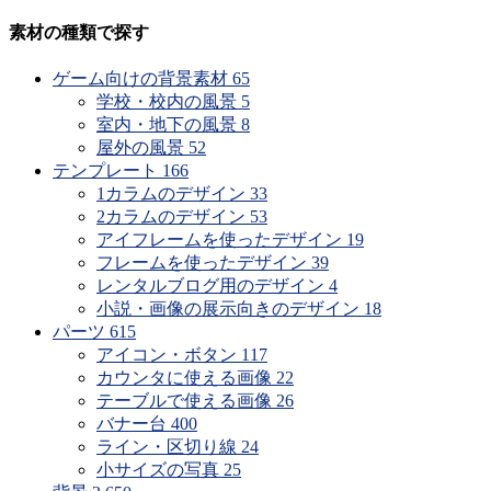
の
公
素材の種類で探す
開
時
ゲーム向けの背景素材
65
期
学校・校内の風景
5
で
室内・地下の風景
8
探
屋外の風景
52
す
テンプレート
166
1カラムのデザイン
33
2カラムのデザイン
53
アイフレームを使ったデザイン
19
フレームを使ったデザイン
39
レンタルブログ用のデザイン
4
小説・画像の展示向きのデザイン
18
パーツ
615
アイコン・ボタン
117
カウンタに使える画像
22
テーブルで使える画像
26
バナー台
400
ライン・区切り線
24
小サイズの写真
25