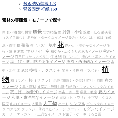
敷き詰め壁紙
123
背景固定 壁紙
168
素材の雰囲気・モチーフで探す
風景
雑貨・小物
鳥
食べ物
飛行機雲
雪の結晶
雨
鉱物・鉱石
酔芙蓉
（スイフヨウ）
退廃的・ダークなイメージ
記号・シンボル・家紋
血飛
花
薔薇
草木
沫・血痕
蝶
蓮（ハス）
艶やか・雅やかなイメージ
羽
空
秋のイ
根・翼
紫陽花（アジサイ）
穏やか・ぬくもりのあるイメージ
メージ
生き物
百日紅（サルスベリ）
猫（ネコ）
清らか・凛としたイメ
涼しげ・透明感のあるイメージ
洋風・西洋的なイメージ
ージ
水
植
模様・テクスチャ
中・水生
水
武器
楽器・音符
椿（ツバキ）
物
桜（サクラ）
春の
梅（ウメ）
果物
朝焼け・夕焼け
時計・時間
イメージ
文具・画材
彼岸花・曼珠沙華
幻想的・ファンタジックなイメ
夏のイメ
寂しげ・物憂げなイメージ
ージ
宇宙・月・星
学校・教室
ージ
和風・東洋的なイメージ
向日葵（ヒマワリ）
十字架・クロス
人工物
シンプル
医療
冬のイメージ
入道雲
ハート
ゴシックなイメー
クール・モダンなイメージ
ジ
コスモス
グランジ・薄汚れたイメージ
ガーリー
エレガント・上品なイメージ
お菓子・ケーキ
うろこ雲