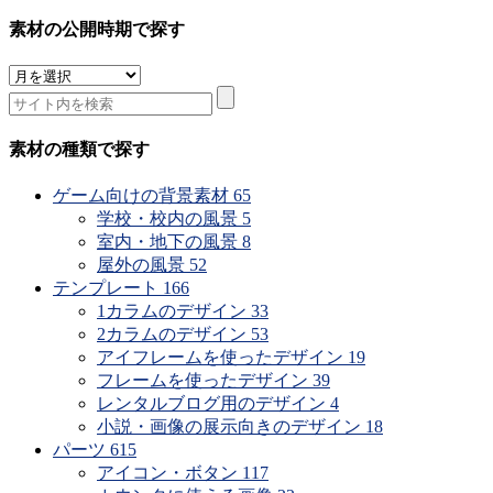
素材の公開時期で探す
素
材
の
公
素材の種類で探す
開
時
ゲーム向けの背景素材
65
期
学校・校内の風景
5
で
室内・地下の風景
8
探
屋外の風景
52
す
テンプレート
166
1カラムのデザイン
33
2カラムのデザイン
53
アイフレームを使ったデザイン
19
フレームを使ったデザイン
39
レンタルブログ用のデザイン
4
小説・画像の展示向きのデザイン
18
パーツ
615
アイコン・ボタン
117