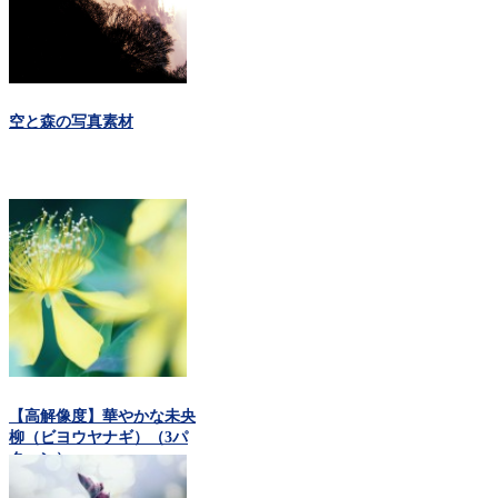
空と森の写真素材
【高解像度】華やかな未央
柳（ビヨウヤナギ）（3パ
ターン）