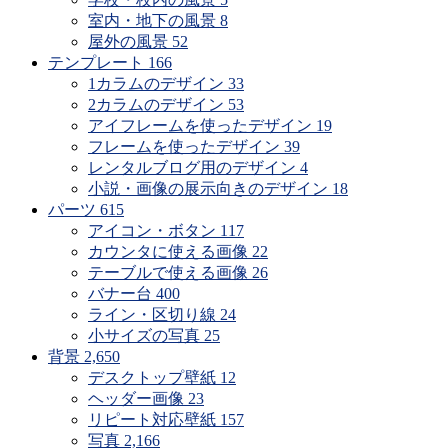
室内・地下の風景
8
屋外の風景
52
テンプレート
166
1カラムのデザイン
33
2カラムのデザイン
53
アイフレームを使ったデザイン
19
フレームを使ったデザイン
39
レンタルブログ用のデザイン
4
小説・画像の展示向きのデザイン
18
パーツ
615
アイコン・ボタン
117
カウンタに使える画像
22
テーブルで使える画像
26
バナー台
400
ライン・区切り線
24
小サイズの写真
25
背景
2,650
デスクトップ壁紙
12
ヘッダー画像
23
リピート対応壁紙
157
写真
2,166