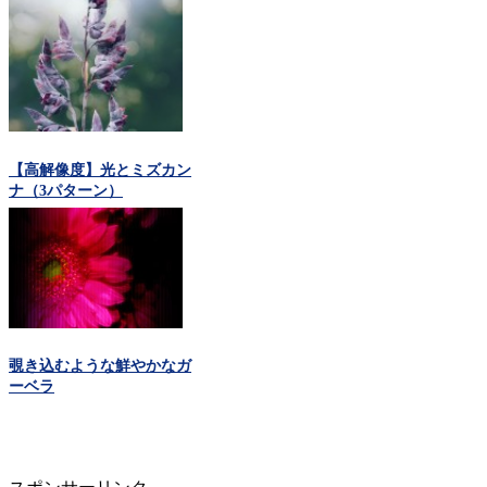
【高解像度】光とミズカン
ナ（3パターン）
覗き込むような鮮やかなガ
ーベラ