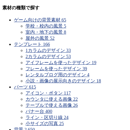
の
公
素材の種類で探す
開
時
ゲーム向けの背景素材
65
期
学校・校内の風景
5
で
室内・地下の風景
8
探
屋外の風景
52
す
テンプレート
166
1カラムのデザイン
33
2カラムのデザイン
53
アイフレームを使ったデザイン
19
フレームを使ったデザイン
39
レンタルブログ用のデザイン
4
小説・画像の展示向きのデザイン
18
パーツ
615
アイコン・ボタン
117
カウンタに使える画像
22
テーブルで使える画像
26
バナー台
400
ライン・区切り線
24
小サイズの写真
25
背景
2,650