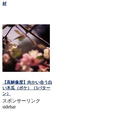
材
【高解像度】向かい合う白
い木瓜（ボケ）（3パター
ン）
スポンサーリンク
sidebar