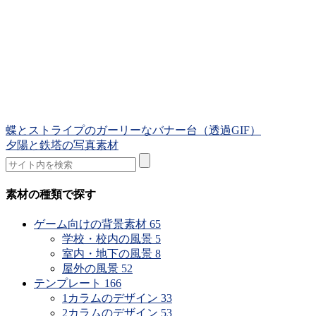
蝶とストライプのガーリーなバナー台（透過GIF）
夕陽と鉄塔の写真素材
素材の種類で探す
ゲーム向けの背景素材
65
学校・校内の風景
5
室内・地下の風景
8
屋外の風景
52
テンプレート
166
1カラムのデザイン
33
2カラムのデザイン
53