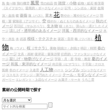
風景
雑貨・小物
鳥
食べ物
飛行機雲
雪の結晶
雨
鉱物・鉱石
酔芙蓉
（スイフヨウ）
退廃的・ダークなイメージ
記号・シンボル・家紋
血飛
花
薔薇
草木
沫・血痕
蝶
蓮（ハス）
艶やか・雅やかなイメージ
羽
空
秋のイ
根・翼
紫陽花（アジサイ）
穏やか・ぬくもりのあるイメージ
メージ
生き物
百日紅（サルスベリ）
猫（ネコ）
清らか・凛としたイメ
涼しげ・透明感のあるイメージ
洋風・西洋的なイメージ
ージ
水
植
模様・テクスチャ
中・水生
水
武器
楽器・音符
椿（ツバキ）
物
桜（サクラ）
春の
梅（ウメ）
果物
朝焼け・夕焼け
時計・時間
イメージ
文具・画材
彼岸花・曼珠沙華
幻想的・ファンタジックなイメ
夏のイメ
寂しげ・物憂げなイメージ
ージ
宇宙・月・星
学校・教室
ージ
和風・東洋的なイメージ
向日葵（ヒマワリ）
十字架・クロス
人工物
シンプル
医療
冬のイメージ
入道雲
ハート
ゴシックなイメー
クール・モダンなイメージ
ジ
コスモス
グランジ・薄汚れたイメージ
ガーリー
エレガント・上品なイメージ
お菓子・ケーキ
うろこ雲
素材の公開時期で探す
素
材