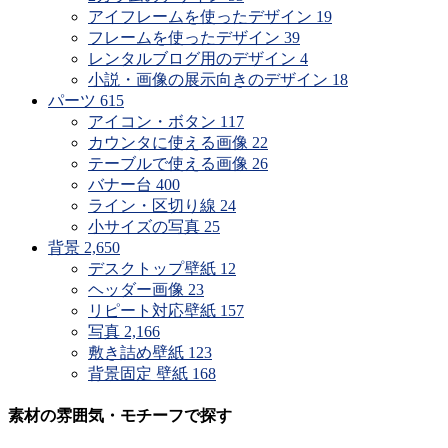
アイフレームを使ったデザイン
19
フレームを使ったデザイン
39
レンタルブログ用のデザイン
4
小説・画像の展示向きのデザイン
18
パーツ
615
アイコン・ボタン
117
カウンタに使える画像
22
テーブルで使える画像
26
バナー台
400
ライン・区切り線
24
小サイズの写真
25
背景
2,650
デスクトップ壁紙
12
ヘッダー画像
23
リピート対応壁紙
157
写真
2,166
敷き詰め壁紙
123
背景固定 壁紙
168
素材の雰囲気・モチーフで探す