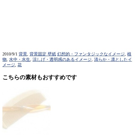
2010/9/1
背景
,
背景固定 壁紙
幻想的・ファンタジックなイメージ
,
植
物
,
水中・水生
,
涼しげ・透明感のあるイメージ
,
清らか・凛としたイ
メージ
,
花
こちらの素材もおすすめです