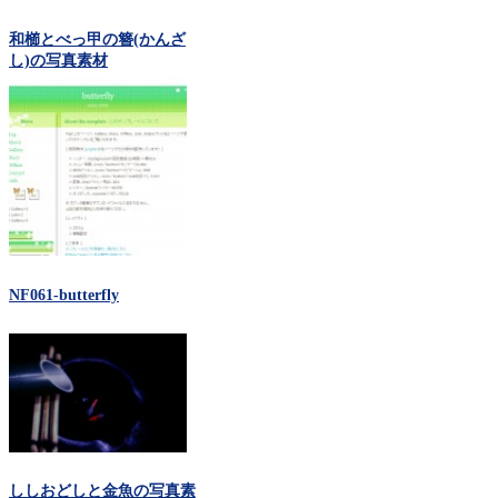
和櫛とべっ甲の簪(かんざ
し)の写真素材
NF061-butterfly
ししおどしと金魚の写真素