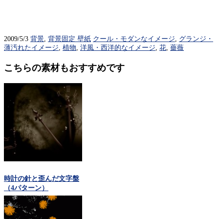
2009/5/3
背景
,
背景固定 壁紙
クール・モダンなイメージ
,
グランジ・
薄汚れたイメージ
,
植物
,
洋風・西洋的なイメージ
,
花
,
薔薇
こちらの素材もおすすめです
時計の針と歪んだ文字盤
（4パターン）