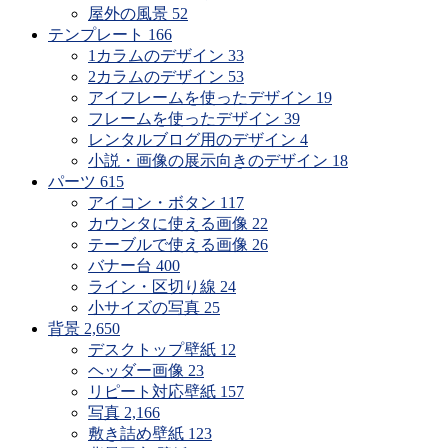
探
屋外の風景
52
す
テンプレート
166
1カラムのデザイン
33
2カラムのデザイン
53
アイフレームを使ったデザイン
19
フレームを使ったデザイン
39
レンタルブログ用のデザイン
4
小説・画像の展示向きのデザイン
18
パーツ
615
アイコン・ボタン
117
カウンタに使える画像
22
テーブルで使える画像
26
バナー台
400
ライン・区切り線
24
小サイズの写真
25
背景
2,650
デスクトップ壁紙
12
ヘッダー画像
23
リピート対応壁紙
157
写真
2,166
敷き詰め壁紙
123