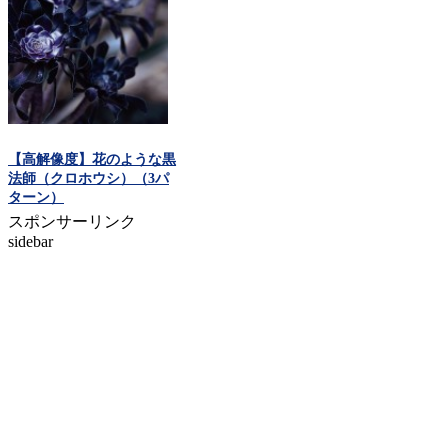
【高解像度】花のような黒
法師（クロホウシ）（3パ
ターン）
スポンサーリンク
sidebar