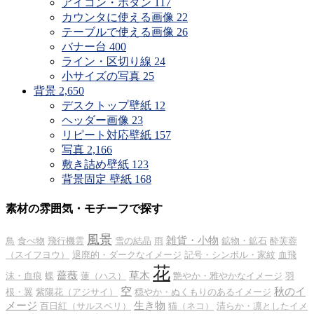
アイコン・ボタン
117
カウンタに使える画像
22
テーブルで使える画像
26
バナー台
400
ライン・区切り線
24
小サイズの写真
25
背景
2,650
デスクトップ壁紙
12
ヘッダー画像
23
リピート対応壁紙
157
写真
2,166
敷き詰め壁紙
123
背景固定 壁紙
168
素材の雰囲気・モチーフで探す
風景
雑貨・小物
鳥
食べ物
飛行機雲
雪の結晶
雨
鉱物・鉱石
酔芙蓉
（スイフヨウ）
退廃的・ダークなイメージ
記号・シンボル・家紋
血飛
花
薔薇
草木
沫・血痕
蝶
蓮（ハス）
艶やか・雅やかなイメージ
羽
空
秋のイ
根・翼
紫陽花（アジサイ）
穏やか・ぬくもりのあるイメージ
メージ
生き物
百日紅（サルスベリ）
猫（ネコ）
清らか・凛としたイメ