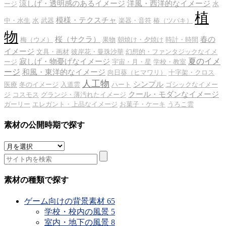
涼しげ・透明感のあるイメージ
洋風・西洋的なイメージ
ージ
水
植
模様・テクスチャ
中・水生
水
武器
楽器・音符
椿（ツバキ）
物
桜（サクラ）
春の
梅（ウメ）
果物
朝焼け・夕焼け
時計・時間
イメージ
文具・画材
彼岸花・曼珠沙華
幻想的・ファンタジックなイメ
夏のイメ
寂しげ・物憂げなイメージ
ージ
宇宙・月・星
学校・教室
ージ
和風・東洋的なイメージ
向日葵（ヒマワリ）
十字架・クロス
人工物
シンプル
医療
冬のイメージ
入道雲
ハート
ゴシックなイメー
クール・モダンなイメージ
ジ
コスモス
グランジ・薄汚れたイメージ
ガーリー
エレガント・上品なイメージ
お菓子・ケーキ
うろこ雲
素材の公開時期で探す
素
材
の
公
素材の種類で探す
開
時
ゲーム向けの背景素材
65
期
学校・校内の風景
5
で
室内・地下の風景
8