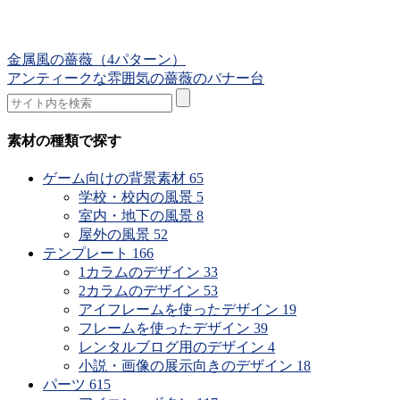
金属風の薔薇（4パターン）
アンティークな雰囲気の薔薇のバナー台
素材の種類で探す
ゲーム向けの背景素材
65
学校・校内の風景
5
室内・地下の風景
8
屋外の風景
52
テンプレート
166
1カラムのデザイン
33
2カラムのデザイン
53
アイフレームを使ったデザイン
19
フレームを使ったデザイン
39
レンタルブログ用のデザイン
4
小説・画像の展示向きのデザイン
18
パーツ
615