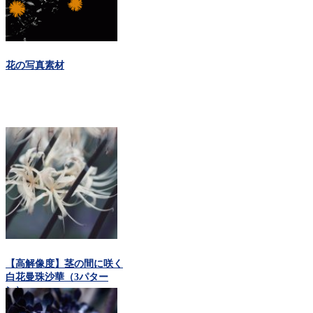
花の写真素材
【高解像度】茎の間に咲く
白花曼珠沙華（3パター
ン）