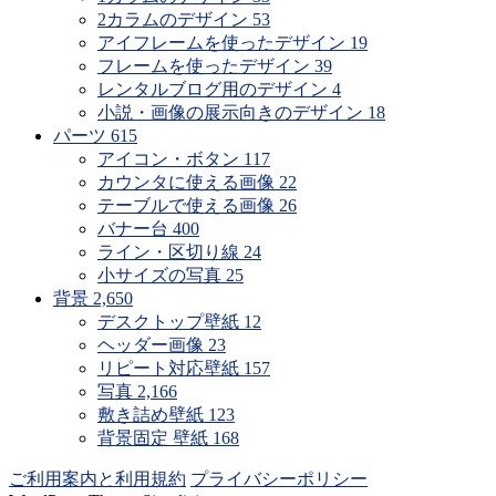
2カラムのデザイン
53
アイフレームを使ったデザイン
19
フレームを使ったデザイン
39
レンタルブログ用のデザイン
4
小説・画像の展示向きのデザイン
18
パーツ
615
アイコン・ボタン
117
カウンタに使える画像
22
テーブルで使える画像
26
バナー台
400
ライン・区切り線
24
小サイズの写真
25
背景
2,650
デスクトップ壁紙
12
ヘッダー画像
23
リピート対応壁紙
157
写真
2,166
敷き詰め壁紙
123
背景固定 壁紙
168
ご利用案内と利用規約
プライバシーポリシー