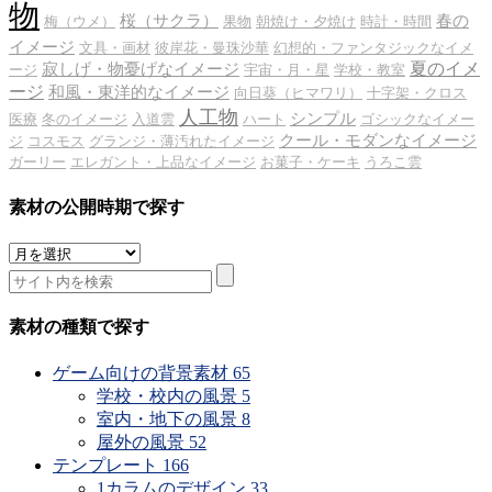
物
桜（サクラ）
春の
梅（ウメ）
果物
朝焼け・夕焼け
時計・時間
イメージ
文具・画材
彼岸花・曼珠沙華
幻想的・ファンタジックなイメ
夏のイメ
寂しげ・物憂げなイメージ
ージ
宇宙・月・星
学校・教室
ージ
和風・東洋的なイメージ
向日葵（ヒマワリ）
十字架・クロス
人工物
シンプル
医療
冬のイメージ
入道雲
ハート
ゴシックなイメー
クール・モダンなイメージ
ジ
コスモス
グランジ・薄汚れたイメージ
ガーリー
エレガント・上品なイメージ
お菓子・ケーキ
うろこ雲
素材の公開時期で探す
素
材
の
公
素材の種類で探す
開
時
ゲーム向けの背景素材
65
期
学校・校内の風景
5
で
室内・地下の風景
8
探
屋外の風景
52
す
テンプレート
166
1カラムのデザイン
33