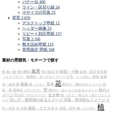
バナー台
400
ライン・区切り線
24
小サイズの写真
25
背景
2,650
デスクトップ壁紙
12
ヘッダー画像
23
リピート対応壁紙
157
写真
2,166
敷き詰め壁紙
123
背景固定 壁紙
168
素材の雰囲気・モチーフで探す
風景
雑貨・小物
鳥
食べ物
飛行機雲
雪の結晶
雨
鉱物・鉱石
酔芙蓉
（スイフヨウ）
退廃的・ダークなイメージ
記号・シンボル・家紋
血飛
花
薔薇
草木
沫・血痕
蝶
蓮（ハス）
艶やか・雅やかなイメージ
羽
空
秋のイ
根・翼
紫陽花（アジサイ）
穏やか・ぬくもりのあるイメージ
メージ
生き物
百日紅（サルスベリ）
猫（ネコ）
清らか・凛としたイメ
涼しげ・透明感のあるイメージ
洋風・西洋的なイメージ
ージ
水
植
模様・テクスチャ
中・水生
水
武器
楽器・音符
椿（ツバキ）