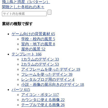
飛ぶ鳥と惑星（3パターン）
閑散とした冬枯れの木々
素材の種類で探す
ゲーム向けの背景素材
65
学校・校内の風景
5
室内・地下の風景
8
屋外の風景
52
テンプレート
166
1カラムのデザイン
33
2カラムのデザイン
53
アイフレームを使ったデザイン
19
フレームを使ったデザイン
39
レンタルブログ用のデザイン
4
小説・画像の展示向きのデザイン
18
パーツ
615
アイコン・ボタン
117
カウンタに使える画像
22
テーブルで使える画像
26