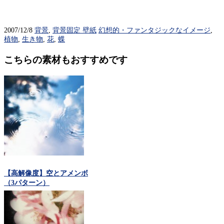
2007/12/8
背景
,
背景固定 壁紙
幻想的・ファンタジックなイメージ
,
植物
,
生き物
,
花
,
蝶
こちらの素材もおすすめです
【高解像度】空とアメンボ
（3パターン）