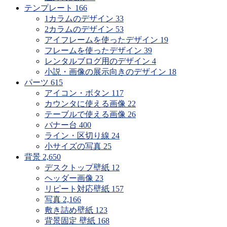
す
テンプレート
166
1カラムのデザイン
33
2カラムのデザイン
53
アイフレームを使ったデザイン
19
フレームを使ったデザイン
39
レンタルブログ用のデザイン
4
小説・画像の展示向きのデザイン
18
パーツ
615
アイコン・ボタン
117
カウンタに使える画像
22
テーブルで使える画像
26
バナー台
400
ライン・区切り線
24
小サイズの写真
25
背景
2,650
デスクトップ壁紙
12
ヘッダー画像
23
リピート対応壁紙
157
写真
2,166
敷き詰め壁紙
123
背景固定 壁紙
168