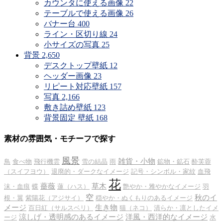
カウンタに使える画像
22
テーブルで使える画像
26
バナー台
400
ライン・区切り線
24
小サイズの写真
25
背景
2,650
デスクトップ壁紙
12
ヘッダー画像
23
リピート対応壁紙
157
写真
2,166
敷き詰め壁紙
123
背景固定 壁紙
168
素材の雰囲気・モチーフで探す
風景
雑貨・小物
鳥
食べ物
飛行機雲
雪の結晶
雨
鉱物・鉱石
酔芙蓉
（スイフヨウ）
退廃的・ダークなイメージ
記号・シンボル・家紋
血飛
花
薔薇
草木
沫・血痕
蝶
蓮（ハス）
艶やか・雅やかなイメージ
羽
空
秋のイ
根・翼
紫陽花（アジサイ）
穏やか・ぬくもりのあるイメージ
メージ
生き物
百日紅（サルスベリ）
猫（ネコ）
清らか・凛としたイメ
涼しげ・透明感のあるイメージ
洋風・西洋的なイメージ
ージ
水