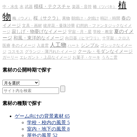
植
模様・テクスチャ
中・水生
水
武器
楽器・音符
椿（ツバキ）
物
桜（サクラ）
春の
梅（ウメ）
果物
朝焼け・夕焼け
時計・時間
イメージ
文具・画材
彼岸花・曼珠沙華
幻想的・ファンタジックなイメ
夏のイメ
寂しげ・物憂げなイメージ
ージ
宇宙・月・星
学校・教室
ージ
和風・東洋的なイメージ
向日葵（ヒマワリ）
十字架・クロス
人工物
シンプル
医療
冬のイメージ
入道雲
ハート
ゴシックなイメー
クール・モダンなイメージ
ジ
コスモス
グランジ・薄汚れたイメージ
ガーリー
エレガント・上品なイメージ
お菓子・ケーキ
うろこ雲
素材の公開時期で探す
素
材
の
公
素材の種類で探す
開
時
ゲーム向けの背景素材
65
期
学校・校内の風景
5
で
室内・地下の風景
8
探
屋外の風景
52