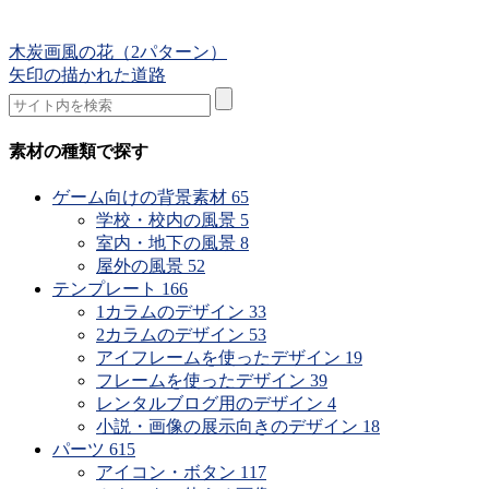
木炭画風の花（2パターン）
矢印の描かれた道路
素材の種類で探す
ゲーム向けの背景素材
65
学校・校内の風景
5
室内・地下の風景
8
屋外の風景
52
テンプレート
166
1カラムのデザイン
33
2カラムのデザイン
53
アイフレームを使ったデザイン
19
フレームを使ったデザイン
39
レンタルブログ用のデザイン
4
小説・画像の展示向きのデザイン
18
パーツ
615
アイコン・ボタン
117