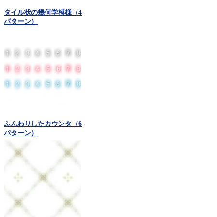
タイル状の幾何学模様（4
パターン）
ふんわりしたカウンタ（6
パターン）