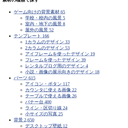
ゲーム向けの背景素材
65
学校・校内の風景
5
室内・地下の風景
8
屋外の風景
52
テンプレート
166
1カラムのデザイン
33
2カラムのデザイン
53
アイフレームを使ったデザイン
19
フレームを使ったデザイン
39
レンタルブログ用のデザイン
4
小説・画像の展示向きのデザイン
18
パーツ
615
アイコン・ボタン
117
カウンタに使える画像
22
テーブルで使える画像
26
バナー台
400
ライン・区切り線
24
小サイズの写真
25
背景
2,650
デスクトップ壁紙
12