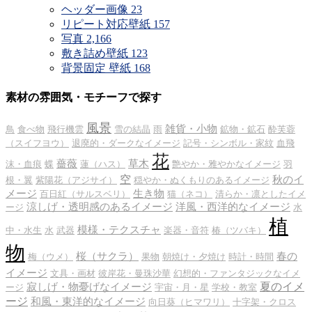
ヘッダー画像
23
リピート対応壁紙
157
写真
2,166
敷き詰め壁紙
123
背景固定 壁紙
168
素材の雰囲気・モチーフで探す
風景
雑貨・小物
鳥
食べ物
飛行機雲
雪の結晶
雨
鉱物・鉱石
酔芙蓉
（スイフヨウ）
退廃的・ダークなイメージ
記号・シンボル・家紋
血飛
花
薔薇
草木
沫・血痕
蝶
蓮（ハス）
艶やか・雅やかなイメージ
羽
空
秋のイ
根・翼
紫陽花（アジサイ）
穏やか・ぬくもりのあるイメージ
メージ
生き物
百日紅（サルスベリ）
猫（ネコ）
清らか・凛としたイメ
涼しげ・透明感のあるイメージ
洋風・西洋的なイメージ
ージ
水
植
模様・テクスチャ
中・水生
水
武器
楽器・音符
椿（ツバキ）
物
桜（サクラ）
春の
梅（ウメ）
果物
朝焼け・夕焼け
時計・時間
イメージ
文具・画材
彼岸花・曼珠沙華
幻想的・ファンタジックなイメ
夏のイメ
寂しげ・物憂げなイメージ
ージ
宇宙・月・星
学校・教室
ージ
和風・東洋的なイメージ
向日葵（ヒマワリ）
十字架・クロス