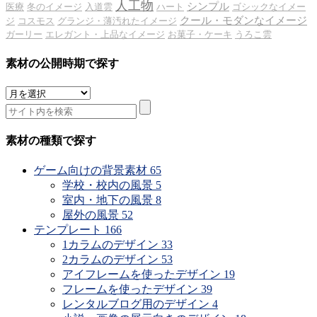
人工物
シンプル
医療
冬のイメージ
入道雲
ハート
ゴシックなイメー
クール・モダンなイメージ
ジ
コスモス
グランジ・薄汚れたイメージ
ガーリー
エレガント・上品なイメージ
お菓子・ケーキ
うろこ雲
素材の公開時期で探す
素
材
の
公
素材の種類で探す
開
時
ゲーム向けの背景素材
65
期
学校・校内の風景
5
で
室内・地下の風景
8
探
屋外の風景
52
す
テンプレート
166
1カラムのデザイン
33
2カラムのデザイン
53
アイフレームを使ったデザイン
19
フレームを使ったデザイン
39
レンタルブログ用のデザイン
4