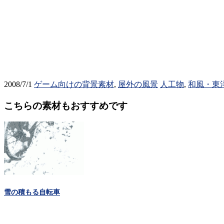
2008/7/1
ゲーム向けの背景素材
,
屋外の風景
人工物
,
和風・東
こちらの素材もおすすめです
雪の積もる自転車