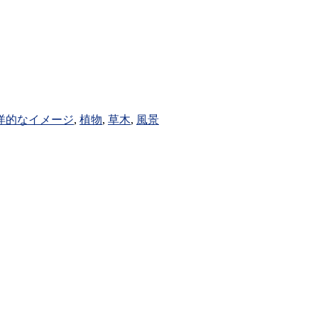
洋的なイメージ
,
植物
,
草木
,
風景