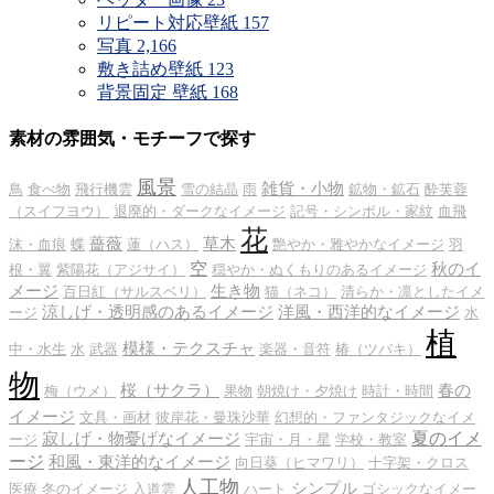
リピート対応壁紙
157
写真
2,166
敷き詰め壁紙
123
背景固定 壁紙
168
素材の雰囲気・モチーフで探す
風景
雑貨・小物
鳥
食べ物
飛行機雲
雪の結晶
雨
鉱物・鉱石
酔芙蓉
（スイフヨウ）
退廃的・ダークなイメージ
記号・シンボル・家紋
血飛
花
薔薇
草木
沫・血痕
蝶
蓮（ハス）
艶やか・雅やかなイメージ
羽
空
秋のイ
根・翼
紫陽花（アジサイ）
穏やか・ぬくもりのあるイメージ
メージ
生き物
百日紅（サルスベリ）
猫（ネコ）
清らか・凛としたイメ
涼しげ・透明感のあるイメージ
洋風・西洋的なイメージ
ージ
水
植
模様・テクスチャ
中・水生
水
武器
楽器・音符
椿（ツバキ）
物
桜（サクラ）
春の
梅（ウメ）
果物
朝焼け・夕焼け
時計・時間
イメージ
文具・画材
彼岸花・曼珠沙華
幻想的・ファンタジックなイメ
夏のイメ
寂しげ・物憂げなイメージ
ージ
宇宙・月・星
学校・教室
ージ
和風・東洋的なイメージ
向日葵（ヒマワリ）
十字架・クロス
人工物
シンプル
医療
冬のイメージ
入道雲
ハート
ゴシックなイメー