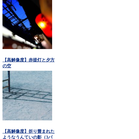
【高解像度】赤提灯と夕方
の空
【高解像度】折り畳まれた
ようなうんていの影（3パ