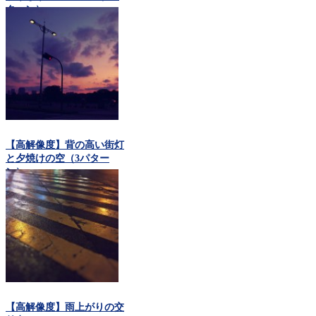
ターン）
【高解像度】背の高い街灯
と夕焼けの空（3パター
ン）
【高解像度】雨上がりの交