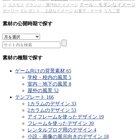
クール・モダンなイメージ
ジ
コスモス
グランジ・薄汚れたイメージ
ガーリー
エレガント・上品なイメージ
お菓子・ケーキ
うろこ雲
素材の公開時期で探す
素
材
の
公
素材の種類で探す
開
時
ゲーム向けの背景素材
65
期
学校・校内の風景
5
で
室内・地下の風景
8
探
屋外の風景
52
す
テンプレート
166
1カラムのデザイン
33
2カラムのデザイン
53
アイフレームを使ったデザイン
19
フレームを使ったデザイン
39
レンタルブログ用のデザイン
4
小説・画像の展示向きのデザイン
18