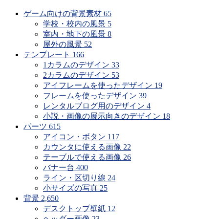
ゲーム向けの背景素材
65
学校・校内の風景
5
室内・地下の風景
8
屋外の風景
52
テンプレート
166
1カラムのデザイン
33
2カラムのデザイン
53
アイフレームを使ったデザイン
19
フレームを使ったデザイン
39
レンタルブログ用のデザイン
4
小説・画像の展示向きのデザイン
18
パーツ
615
アイコン・ボタン
117
カウンタに使える画像
22
テーブルで使える画像
26
バナー台
400
ライン・区切り線
24
小サイズの写真
25
背景
2,650
デスクトップ壁紙
12
ヘッダー画像
23