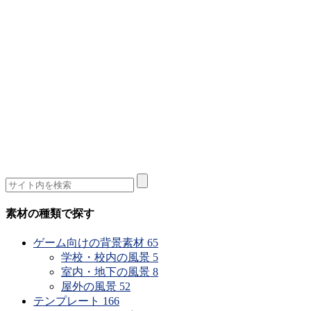
素材の種類で探す
ゲーム向けの背景素材
65
学校・校内の風景
5
室内・地下の風景
8
屋外の風景
52
テンプレート
166