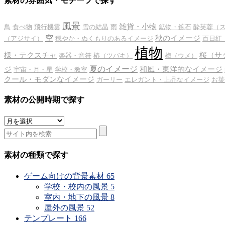
素材の雰囲気・モチーフで探す
風景
雑貨・小物
鳥
食べ物
飛行機雲
雪の結晶
雨
鉱物・鉱石
酔芙蓉（
空
秋のイメージ
（アジサイ）
穏やか・ぬくもりのあるイメージ
百日紅
植物
様・テクスチャ
桜（サ
楽器・音符
椿（ツバキ）
梅（ウメ）
夏のイメージ
ジ
和風・東洋的なイメージ
宇宙・月・星
学校・教室
クール・モダンなイメージ
ガーリー
エレガント・上品なイメージ
お菓
素材の公開時期で探す
素
材
の
公
素材の種類で探す
開
時
ゲーム向けの背景素材
65
期
学校・校内の風景
5
で
室内・地下の風景
8
探
屋外の風景
52
す
テンプレート
166