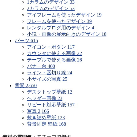
1カラムのデザイン
33
2カラムのデザイン
53
アイフレームを使ったデザイン
19
フレームを使ったデザイン
39
レンタルブログ用のデザイン
4
小説・画像の展示向きのデザイン
18
パーツ
615
アイコン・ボタン
117
カウンタに使える画像
22
テーブルで使える画像
26
バナー台
400
ライン・区切り線
24
小サイズの写真
25
背景
2,650
デスクトップ壁紙
12
ヘッダー画像
23
リピート対応壁紙
157
写真
2,166
敷き詰め壁紙
123
背景固定 壁紙
168