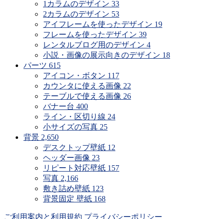
1カラムのデザイン
33
2カラムのデザイン
53
アイフレームを使ったデザイン
19
フレームを使ったデザイン
39
レンタルブログ用のデザイン
4
小説・画像の展示向きのデザイン
18
パーツ
615
アイコン・ボタン
117
カウンタに使える画像
22
テーブルで使える画像
26
バナー台
400
ライン・区切り線
24
小サイズの写真
25
背景
2,650
デスクトップ壁紙
12
ヘッダー画像
23
リピート対応壁紙
157
写真
2,166
敷き詰め壁紙
123
背景固定 壁紙
168
ご利用案内と利用規約
プライバシーポリシー