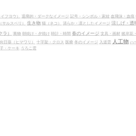
スイフヨウ）
退廃的・ダークなイメージ
記号・シンボル・家紋
血飛沫・血痕
生き物
涼しげ・透
（サルスベリ）
猫（ネコ）
清らか・凛としたイメージ
クラ）
春のイメージ
果物
朝焼け・夕焼け
時計・時間
文具・画材
彼岸花
人工物
向日葵（ヒマワリ）
十字架・クロス
医療
冬のイメージ
入道雲
ハ
子・ケーキ
うろこ雲