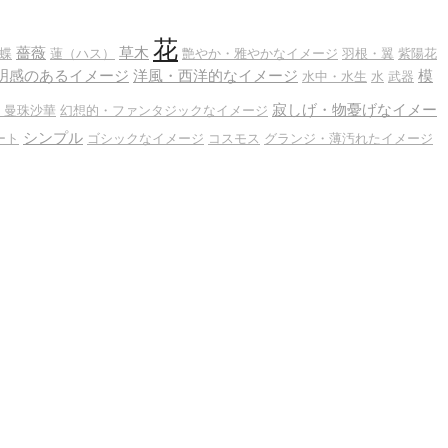
花
薔薇
草木
蝶
蓮（ハス）
艶やか・雅やかなイメージ
羽根・翼
紫陽花
明感のあるイメージ
洋風・西洋的なイメージ
模
水中・水生
水
武器
寂しげ・物憂げなイメー
・曼珠沙華
幻想的・ファンタジックなイメージ
シンプル
ート
ゴシックなイメージ
コスモス
グランジ・薄汚れたイメージ