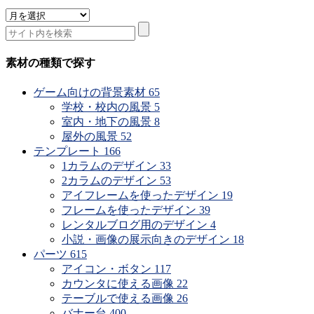
素
材
の
公
素材の種類で探す
開
時
ゲーム向けの背景素材
65
期
学校・校内の風景
5
で
室内・地下の風景
8
探
屋外の風景
52
す
テンプレート
166
1カラムのデザイン
33
2カラムのデザイン
53
アイフレームを使ったデザイン
19
フレームを使ったデザイン
39
レンタルブログ用のデザイン
4
小説・画像の展示向きのデザイン
18
パーツ
615
アイコン・ボタン
117
カウンタに使える画像
22
テーブルで使える画像
26
バナー台
400