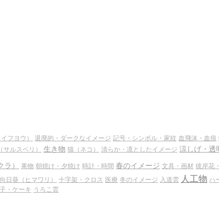
スイフヨウ）
退廃的・ダークなイメージ
記号・シンボル・家紋
血飛沫・血痕
生き物
涼しげ・透
（サルスベリ）
猫（ネコ）
清らか・凛としたイメージ
クラ）
春のイメージ
果物
朝焼け・夕焼け
時計・時間
文具・画材
彼岸花
人工物
向日葵（ヒマワリ）
十字架・クロス
医療
冬のイメージ
入道雲
ハ
子・ケーキ
うろこ雲