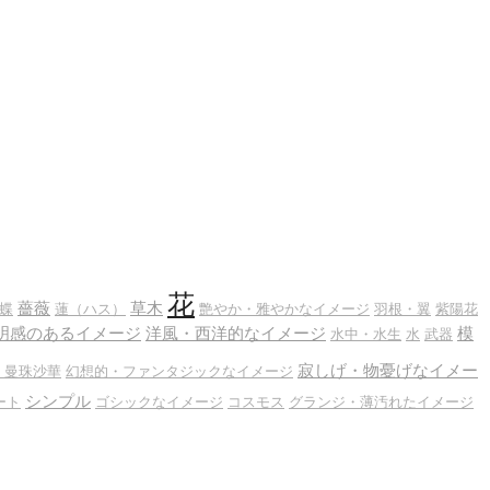
花
薔薇
草木
蝶
蓮（ハス）
艶やか・雅やかなイメージ
羽根・翼
紫陽花
明感のあるイメージ
洋風・西洋的なイメージ
模
水中・水生
水
武器
寂しげ・物憂げなイメー
・曼珠沙華
幻想的・ファンタジックなイメージ
シンプル
ート
ゴシックなイメージ
コスモス
グランジ・薄汚れたイメージ