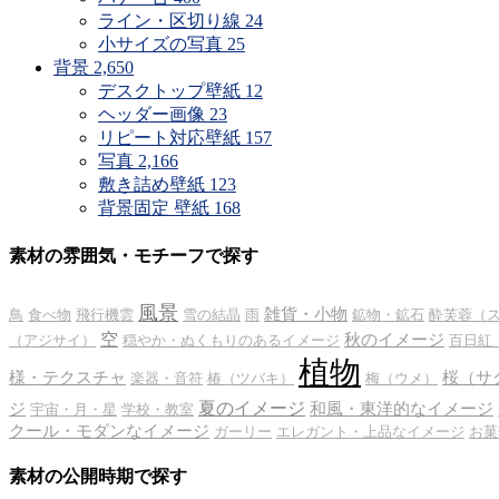
ライン・区切り線
24
小サイズの写真
25
背景
2,650
デスクトップ壁紙
12
ヘッダー画像
23
リピート対応壁紙
157
写真
2,166
敷き詰め壁紙
123
背景固定 壁紙
168
素材の雰囲気・モチーフで探す
風景
雑貨・小物
鳥
食べ物
飛行機雲
雪の結晶
雨
鉱物・鉱石
酔芙蓉（
空
秋のイメージ
（アジサイ）
穏やか・ぬくもりのあるイメージ
百日紅
植物
様・テクスチャ
桜（サ
楽器・音符
椿（ツバキ）
梅（ウメ）
夏のイメージ
ジ
和風・東洋的なイメージ
宇宙・月・星
学校・教室
クール・モダンなイメージ
ガーリー
エレガント・上品なイメージ
お菓
素材の公開時期で探す