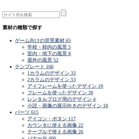
素材の種類で探す
ゲーム向けの背景素材
65
学校・校内の風景
5
室内・地下の風景
8
屋外の風景
52
テンプレート
166
1カラムのデザイン
33
2カラムのデザイン
53
アイフレームを使ったデザイン
19
フレームを使ったデザイン
39
レンタルブログ用のデザイン
4
小説・画像の展示向きのデザイン
18
パーツ
615
アイコン・ボタン
117
カウンタに使える画像
22
テーブルで使える画像
26
バナー台
400