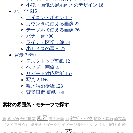
小説・画像の展示向きのデザイン
18
パーツ
615
アイコン・ボタン
117
カウンタに使える画像
22
テーブルで使える画像
26
バナー台
400
ライン・区切り線
24
小サイズの写真
25
背景
2,650
デスクトップ壁紙
12
ヘッダー画像
23
リピート対応壁紙
157
写真
2,166
敷き詰め壁紙
123
背景固定 壁紙
168
素材の雰囲気・モチーフで探す
風景
雑貨・小物
鳥
食べ物
飛行機雲
雪の結晶
雨
鉱物・鉱石
酔芙蓉
（スイフヨウ）
退廃的・ダークなイメージ
記号・シンボル・家紋
血飛
花