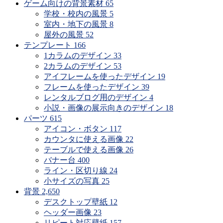
時
ゲーム向けの背景素材
65
期
学校・校内の風景
5
で
室内・地下の風景
8
探
屋外の風景
52
す
テンプレート
166
1カラムのデザイン
33
2カラムのデザイン
53
アイフレームを使ったデザイン
19
フレームを使ったデザイン
39
レンタルブログ用のデザイン
4
小説・画像の展示向きのデザイン
18
パーツ
615
アイコン・ボタン
117
カウンタに使える画像
22
テーブルで使える画像
26
バナー台
400
ライン・区切り線
24
小サイズの写真
25
背景
2,650
デスクトップ壁紙
12
ヘッダー画像
23
リピート対応壁紙
157