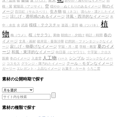
薔薇
草木
沫・血痕
蝶
蓮（ハス）
艶やか・雅やかなイメージ
羽
空
秋のイ
根・翼
紫陽花（アジサイ）
穏やか・ぬくもりのあるイメージ
メージ
生き物
百日紅（サルスベリ）
猫（ネコ）
清らか・凛としたイメ
涼しげ・透明感のあるイメージ
洋風・西洋的なイメージ
ージ
水
植
模様・テクスチャ
中・水生
水
武器
楽器・音符
椿（ツバキ）
物
桜（サクラ）
春の
梅（ウメ）
果物
朝焼け・夕焼け
時計・時間
イメージ
文具・画材
彼岸花・曼珠沙華
幻想的・ファンタジックなイメ
夏のイメ
寂しげ・物憂げなイメージ
ージ
宇宙・月・星
学校・教室
ージ
和風・東洋的なイメージ
向日葵（ヒマワリ）
十字架・クロス
人工物
シンプル
医療
冬のイメージ
入道雲
ハート
ゴシックなイメー
クール・モダンなイメージ
ジ
コスモス
グランジ・薄汚れたイメージ
ガーリー
エレガント・上品なイメージ
お菓子・ケーキ
うろこ雲
素材の公開時期で探す
素
材
の
公
素材の種類で探す
開