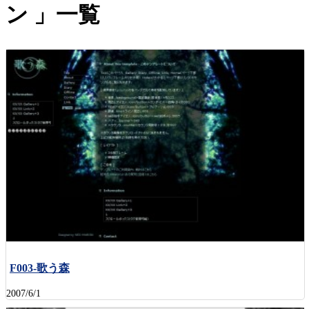
ン
一覧
F003-歌う森
2007/6/1