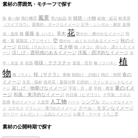
素材の雰囲気・モチーフで探す
風景
雑貨・小物
鳥
食べ物
飛行機雲
雪の結晶
雨
鉱物・鉱石
酔芙蓉
（スイフヨウ）
退廃的・ダークなイメージ
記号・シンボル・家紋
血飛
花
薔薇
草木
沫・血痕
蝶
蓮（ハス）
艶やか・雅やかなイメージ
羽
空
秋のイ
根・翼
紫陽花（アジサイ）
穏やか・ぬくもりのあるイメージ
メージ
生き物
百日紅（サルスベリ）
猫（ネコ）
清らか・凛としたイメ
涼しげ・透明感のあるイメージ
洋風・西洋的なイメージ
ージ
水
植
模様・テクスチャ
中・水生
水
武器
楽器・音符
椿（ツバキ）
物
桜（サクラ）
春の
梅（ウメ）
果物
朝焼け・夕焼け
時計・時間
イメージ
文具・画材
彼岸花・曼珠沙華
幻想的・ファンタジックなイメ
夏のイメ
寂しげ・物憂げなイメージ
ージ
宇宙・月・星
学校・教室
ージ
和風・東洋的なイメージ
向日葵（ヒマワリ）
十字架・クロス
人工物
シンプル
医療
冬のイメージ
入道雲
ハート
ゴシックなイメー
クール・モダンなイメージ
ジ
コスモス
グランジ・薄汚れたイメージ
ガーリー
エレガント・上品なイメージ
お菓子・ケーキ
うろこ雲
素材の公開時期で探す