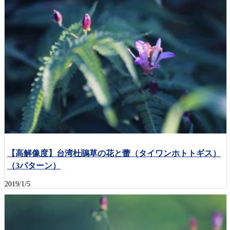
【高解像度】台湾杜鵑草の花と蕾（タイワンホトトギス）
（3パターン）
2019/1/5