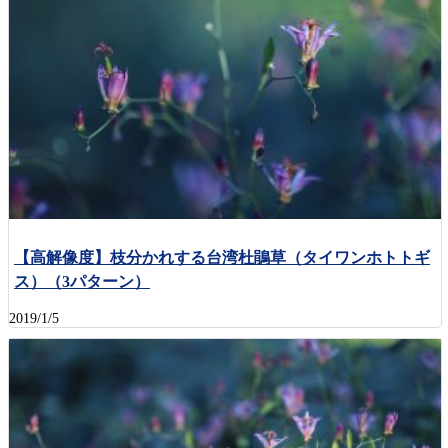
【高解像度】枝分かれする台湾杜鵑草（タイワンホトトギ
ス）（3パターン）
2019/1/5