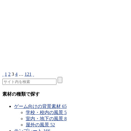
1
2
3
4
…
121
素材の種類で探す
ゲーム向けの背景素材
65
学校・校内の風景
5
室内・地下の風景
8
屋外の風景
52
テンプレート
166