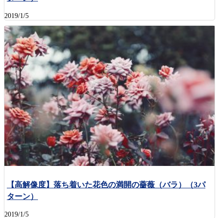
2019/1/5
【高解像度】落ち着いた花色の満開の薔薇（バラ）（3パ
ターン）
2019/1/5