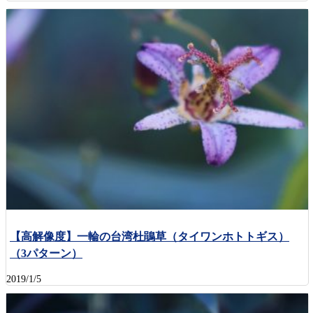
【高解像度】一輪の台湾杜鵑草（タイワンホトトギス）
（3パターン）
2019/1/5