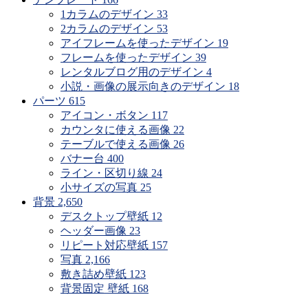
1カラムのデザイン
33
2カラムのデザイン
53
アイフレームを使ったデザイン
19
フレームを使ったデザイン
39
レンタルブログ用のデザイン
4
小説・画像の展示向きのデザイン
18
パーツ
615
アイコン・ボタン
117
カウンタに使える画像
22
テーブルで使える画像
26
バナー台
400
ライン・区切り線
24
小サイズの写真
25
背景
2,650
デスクトップ壁紙
12
ヘッダー画像
23
リピート対応壁紙
157
写真
2,166
敷き詰め壁紙
123
背景固定 壁紙
168