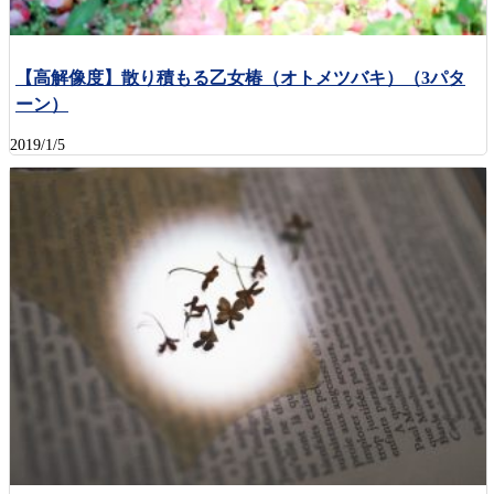
【高解像度】散り積もる乙女椿（オトメツバキ）（3パタ
ーン）
2019/1/5