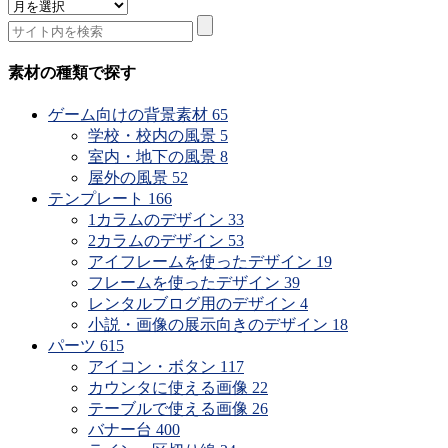
素
材
の
公
素材の種類で探す
開
時
ゲーム向けの背景素材
65
期
学校・校内の風景
5
で
室内・地下の風景
8
探
屋外の風景
52
す
テンプレート
166
1カラムのデザイン
33
2カラムのデザイン
53
アイフレームを使ったデザイン
19
フレームを使ったデザイン
39
レンタルブログ用のデザイン
4
小説・画像の展示向きのデザイン
18
パーツ
615
アイコン・ボタン
117
カウンタに使える画像
22
テーブルで使える画像
26
バナー台
400