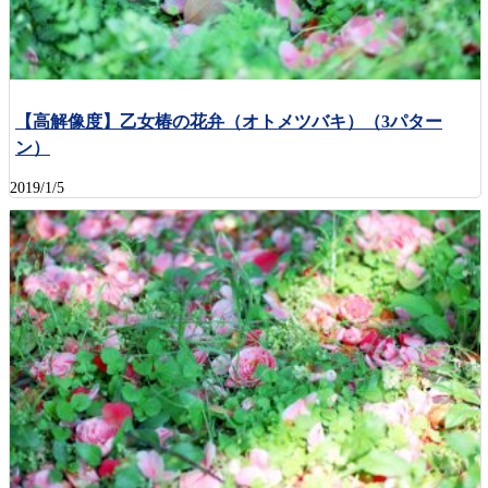
【高解像度】乙女椿の花弁（オトメツバキ）（3パター
ン）
2019/1/5